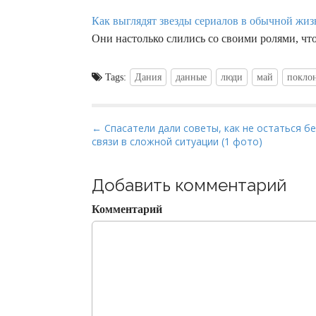
Как выглядят звезды сериалов в обычной жиз
Они настолько слились со своими ролями, чт
Tags:
Дания
данные
люди
май
покло
P
← Спасатели дали советы, как не остаться бе
связи в сложной ситуации (1 фото)
o
s
t
Добавить комментарий
n
Комментарий
a
v
i
g
a
t