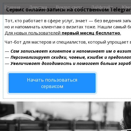
M
S
Главная
Девушки
Вокруг света
Лайфстайл
Юмо
k
Сервис онлайн-записи на собственном Telegra
a
i
i
Тот, кто работает в сфере услуг, знает — без ведения зап
p
n
но и напоминать клиентам о визитах тоже. Нашли самый
t
m
Для новых пользователей
первый месяц бесплатно
.
o
e
c
Чат-бот для мастеров и специалистов, который упрощает 
n
o
—
Сам записывает клиентов и напоминает им о визит
n
u
—
Персонализирует скидки, чаевые, кэшбэк и предопла
t
—
Увеличивает доходимость и помогает больше зара
e
n
Начать пользоваться
t
сервисом