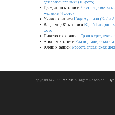
для слабонервных! (10 фото)
Гражданин
к записи
7-летняя девочка м
желание (4 фото)
Училка
к записи
Надя Ауэрман (Nadja Au
Владимир-81
к записи
Юрий Гагарин: ка
фото)
Никитосик
к записи
Трэш в средневеков
Аноним
к записи
Еда под микроскопом 
Юрий
к записи
Красота славянская: яр
Copyright © 2022
FotoJoin
. All Rights Reserved. |
Пуб