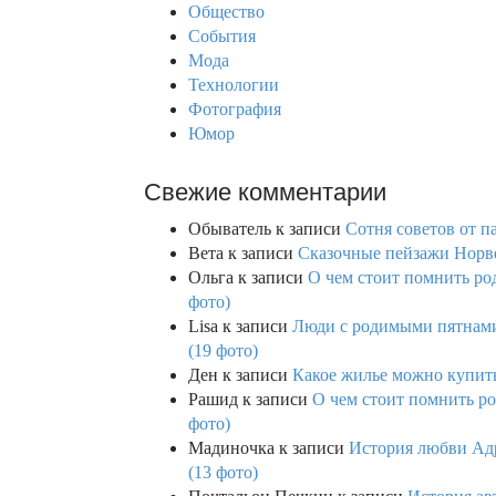
Общество
r
События
:
Мода
Технологии
Фотография
Юмор
Свежие комментарии
Обыватель
к записи
Сотня советов от п
Вета
к записи
Сказочные пейзажи Норве
Ольга
к записи
О чем стоит помнить род
фото)
Lisa
к записи
Люди с родимыми пятнами,
(19 фото)
Ден
к записи
Какое жилье можно купить 
Рашид
к записи
О чем стоит помнить ро
фото)
Мадиночка
к записи
История любви Адр
(13 фото)