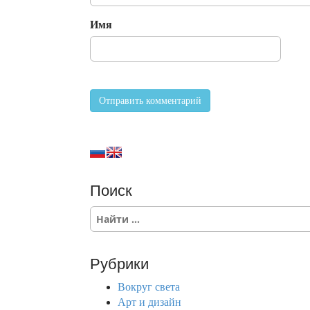
Имя
Поиск
S
e
a
r
Рубрики
c
h
Вокруг света
f
Арт и дизайн
o