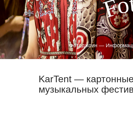
o
F
Фотоджоин — Информаци
KarTent — картонные
музыкальных фестив