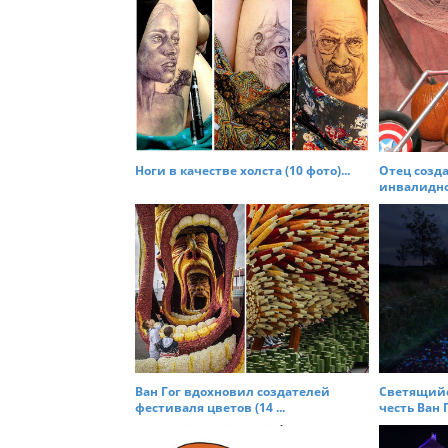
n
a
v
i
g
a
t
Ноги в качестве холста (10 фото)...
Отец созд
инвалидног
i
o
n
Ван Гог вдохновил создателей
Светящийс
фестиваля цветов (14 ...
честь Ван Г