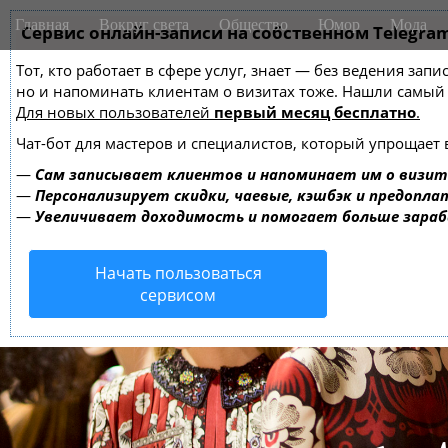
M
S
Главная
Вокруг света
Общество
Юмор
Мода
k
Сервис онлайн-записи на собственном Telegra
a
i
i
Тот, кто работает в сфере услуг, знает — без ведения зап
p
n
но и напоминать клиентам о визитах тоже. Нашли самы
t
m
Для новых пользователей
первый месяц бесплатно
.
o
e
c
Чат-бот для мастеров и специалистов, который упрощает 
o
n
—
Сам записывает клиентов и напоминает им о визит
n
u
—
Персонализирует скидки, чаевые, кэшбэк и предопла
t
—
Увеличивает доходимость и помогает больше зара
e
n
Начать пользоваться
t
сервисом