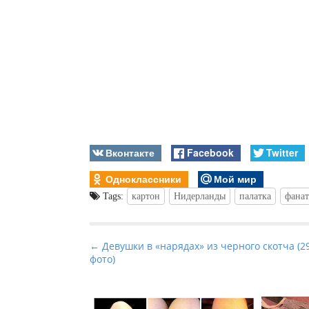
Вконтакте
Facebook
Twitter
Одноклассники
Мой мир
Tags:
картон
Нидерланды
палатка
фана
P
← Девушки в «нарядах» из черного скотча (2
фото)
o
s
t