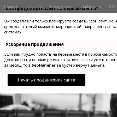
M
S
Главная
Девушки
Вокруг света
Лайфстайл
Юмо
k
Как продвинуть сайт на первые места?
a
i
i
p
Вы создали или только планируете создать свой сайт, но 
n
t
процесс, а целый комплекс мероприятий, направленных н
m
o
системах.
e
c
n
o
Ускорение продвижения
n
u
t
Если вам трудно попасть на первые места в поиске самос
десятки раз, а первые результаты появляются уже в течен
e
за месяц, то в
SeoHammer
за бустер
вернут деньги.
n
t
Начать продвижение сайта