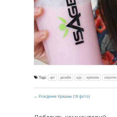
Tags:
арт
дизайн
еда
креатив
соцсети
P
← Рождение Кришны (18 фото)
o
s