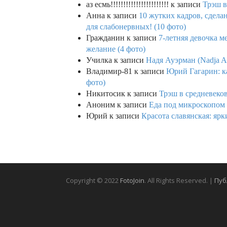
аз есмь!!!!!!!!!!!!!!!!!!!!!!!
к записи
Трэш в
Анна
к записи
10 жутких кадров, сдел
для слабонервных! (10 фото)
Гражданин
к записи
7-летняя девочка м
желание (4 фото)
Училка
к записи
Надя Ауэрман (Nadja Au
Владимир-81
к записи
Юрий Гагарин: ка
фото)
Никитосик
к записи
Трэш в средневеков
Аноним
к записи
Еда под микроскопом 
Юрий
к записи
Красота славянская: яр
Copyright © 2022
FotoJoin
. All Rights Reserved. |
Пуб