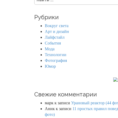
e
a
r
Рубрики
c
h
Вокруг света
f
Арт и дизайн
o
Лайфстайл
r
События
:
Мода
Технологии
Фотография
Юмор
Свежие комментарии
марк
к записи
Урановый реактор (44 фо
Аник
к записи
11 простых правил повед
фото)