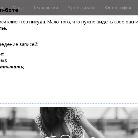
р
Мода
Технологии
Арт и дизайн
Фотография
m-боте
писи клиентов никуда. Мало того, что нужно видеть свое рас
me.
ведение записей:
е;
ты;
батывать;