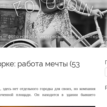
o
J
t
o
o
i
n
F
 — фото новости, интересные факты и интересн
рке: работа мечты (53
S
e
a
r
c
 здесь нет отдельного городка для своих, но компания
h
ниченной площади.
Он находится в здании бывшего
f
o