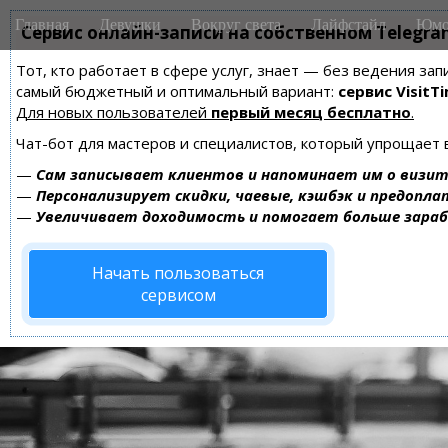
M
S
Главная
Девушки
Вокруг света
Лайфстайл
Юмо
k
Сервис онлайн-записи на собственном Telegra
a
i
i
Тот, кто работает в сфере услуг, знает — без ведения за
p
n
самый бюджетный и оптимальный вариант:
сервис VisitTi
t
m
Для новых пользователей
первый месяц бесплатно
.
o
e
c
Чат-бот для мастеров и специалистов, который упрощает 
n
o
—
Сам записывает клиентов и напоминает им о визит
n
u
—
Персонализирует скидки, чаевые, кэшбэк и предопла
t
—
Увеличивает доходимость и помогает больше зара
e
n
Начать пользоваться
t
сервисом