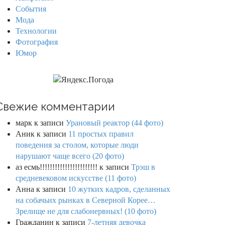
События
Мода
Технологии
Фотография
Юмор
Свежие комментарии
марк
к записи
Урановый реактор (44 фото)
Аник
к записи
11 простых правил
поведения за столом, которые люди
нарушают чаще всего (20 фото)
аз есмь!!!!!!!!!!!!!!!!!!!!!!!
к записи
Трэш в
средневековом искусстве (11 фото)
Анна
к записи
10 жутких кадров, сделанных
на собачьих рынках в Северной Корее…
Зрелище не для слабонервных! (10 фото)
Гражданин
к записи
7-летняя девочка