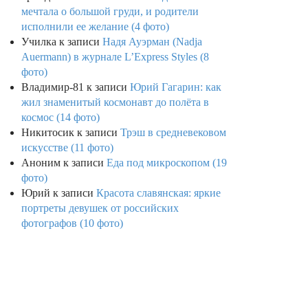
мечтала о большой груди, и родители
исполнили ее желание (4 фото)
Училка
к записи
Надя Ауэрман (Nadja
Auermann) в журнале L’Express Styles (8
фото)
Владимир-81
к записи
Юрий Гагарин: как
жил знаменитый космонавт до полёта в
космос (14 фото)
Никитосик
к записи
Трэш в средневековом
искусстве (11 фото)
Аноним
к записи
Еда под микроскопом (19
фото)
Юрий
к записи
Красота славянская: яркие
портреты девушек от российских
фотографов (10 фото)