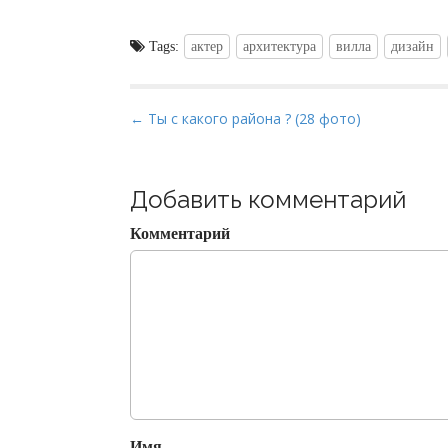
Tags:
актер
архитектура
вилла
дизайн
P
← Ты с какого района ? (28 фото)
o
s
t
Добавить комментарий
n
Комментарий
a
v
i
g
a
t
i
o
Имя