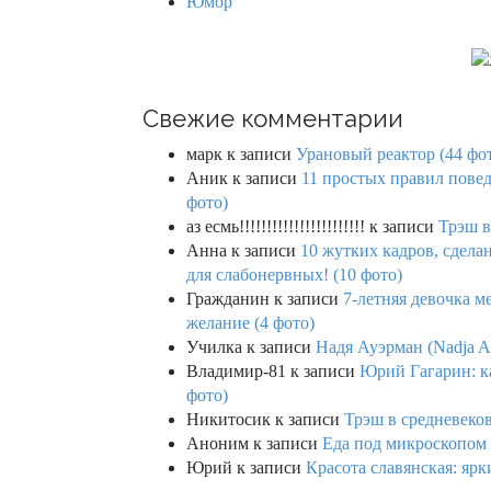
Юмор
Свежие комментарии
марк
к записи
Урановый реактор (44 фо
Аник
к записи
11 простых правил повед
фото)
аз есмь!!!!!!!!!!!!!!!!!!!!!!!
к записи
Трэш в
Анна
к записи
10 жутких кадров, сдел
для слабонервных! (10 фото)
Гражданин
к записи
7-летняя девочка м
желание (4 фото)
Училка
к записи
Надя Ауэрман (Nadja Au
Владимир-81
к записи
Юрий Гагарин: ка
фото)
Никитосик
к записи
Трэш в средневеков
Аноним
к записи
Еда под микроскопом 
Юрий
к записи
Красота славянская: яр