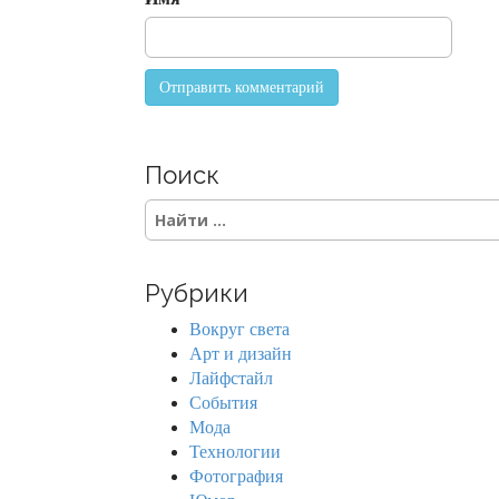
n
Поиск
S
e
a
r
Рубрики
c
h
Вокруг света
f
Арт и дизайн
o
Лайфстайл
r
События
:
Мода
Технологии
Фотография