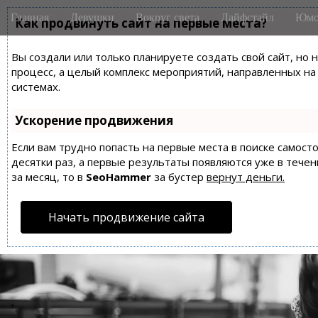
M
S
Главная
Девушки
Вокруг света
Лайфстайл
Юмо
k
Как продвинуть сайт на первые места?
a
i
i
p
Вы создали или только планируете создать свой сайт, но 
n
t
процесс, а целый комплекс мероприятий, направленных н
m
o
системах.
e
c
n
o
Ускорение продвижения
n
u
t
Если вам трудно попасть на первые места в поиске самос
десятки раз, а первые результаты появляются уже в течен
e
за месяц, то в
SeoHammer
за бустер
вернут деньги.
n
t
Начать продвижение сайта