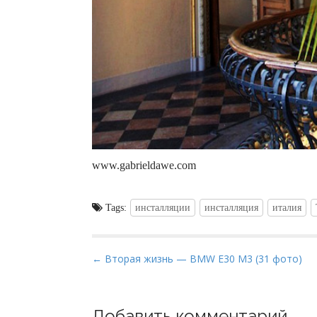
www.gabrieldawe.com
Tags:
инсталляции
инсталляция
италия
P
← Вторая жизнь — BMW E30 M3 (31 фото)
o
s
t
Добавить комментарий