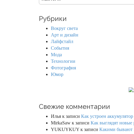
e
a
r
Рубрики
c
h
Вокруг света
f
Арт и дизайн
o
Лайфстайл
r
События
:
Мода
Технологии
Фотография
Юмор
Свежие комментарии
Илья
к записи
Как устроен аккумулятор 
MirkaSaw
к записи
Как выглядят новые 
YUKUYKUY
к записи
Какими бывают к