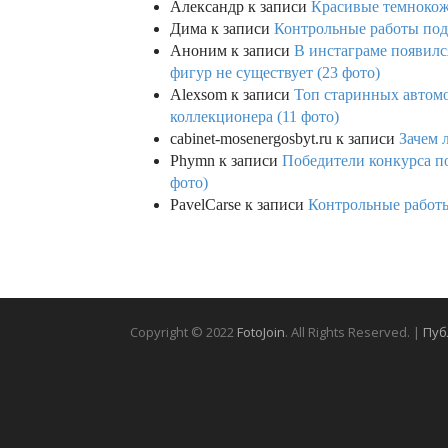
Александр
к записи
Красивые темнокож
Дима
к записи
Контрольные работы под 
Аноним
к записи
В инстаграме появилс
фигур не существует (23 фото)
Alexsom
к записи
Топ старинных автом
коллекционера (11 фото)
cabinet-mosenergosbyt.ru
к записи
Зачем 
Phymn
к записи
Победители конкурса по
фото)
PavelCarse
к записи
Контрольные работы
Copyright © 2022
FotoJoin
. All Rights Reserved. |
Пуб