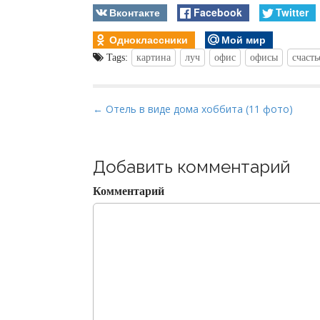
Вконтакте
Facebook
Twitter
Одноклассники
Мой мир
Tags:
картина
луч
офис
офисы
счасть
P
← Отель в виде дома хоббита (11 фото)
o
s
t
Добавить комментарий
n
Комментарий
a
v
i
g
a
t
i