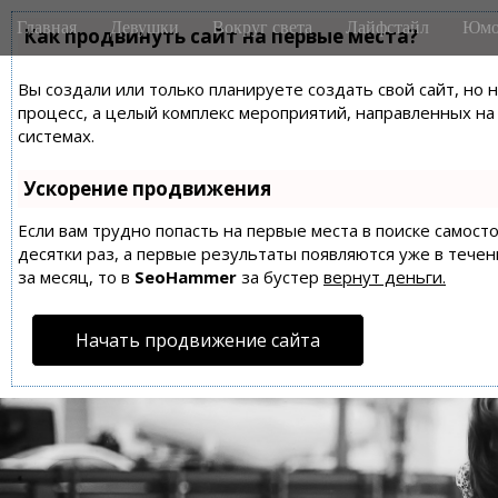
M
S
Главная
Девушки
Вокруг света
Лайфстайл
Юмо
k
Как продвинуть сайт на первые места?
a
i
i
p
Вы создали или только планируете создать свой сайт, но 
n
t
процесс, а целый комплекс мероприятий, направленных н
m
o
системах.
e
c
n
o
Ускорение продвижения
n
u
t
Если вам трудно попасть на первые места в поиске самос
десятки раз, а первые результаты появляются уже в течен
e
за месяц, то в
SeoHammer
за бустер
вернут деньги.
n
t
Начать продвижение сайта