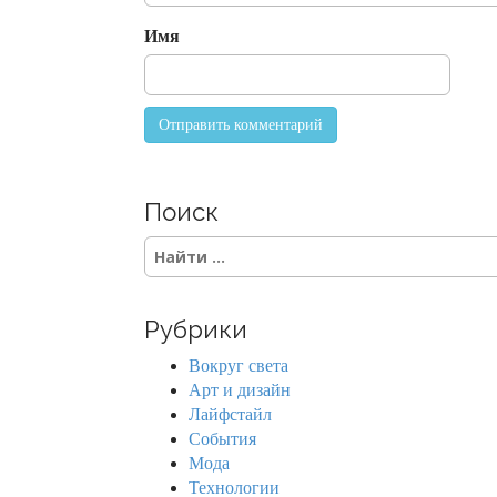
o
Имя
n
Поиск
S
e
a
r
Рубрики
c
h
Вокруг света
f
Арт и дизайн
o
Лайфстайл
r
События
:
Мода
Технологии