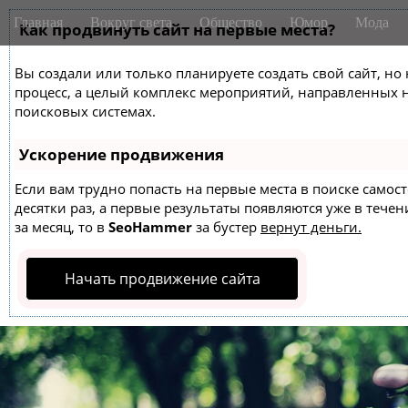
M
S
Главная
Вокруг света
Общество
Юмор
Мода
k
Как продвинуть сайт на первые места?
a
i
i
p
Вы создали или только планируете создать свой сайт, но 
n
t
процесс, а целый комплекс мероприятий, направленных 
m
o
поисковых системах.
e
c
o
n
Ускорение продвижения
n
u
t
Если вам трудно попасть на первые места в поиске само
десятки раз, а первые результаты появляются уже в течен
e
за месяц, то в
SeoHammer
за бустер
вернут деньги.
n
t
Начать продвижение сайта