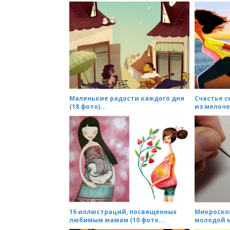
n
a
v
i
g
a
t
Маленькие радости каждого дня
Счастье 
i
(18 фото)...
из мелочей
o
n
16 иллюстраций, посвященных
Микроско
любимым мамам (10 фото...
молодой м