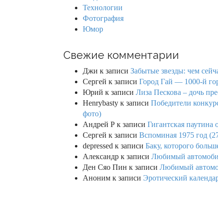
Технологии
Фотография
Юмор
Свежие комментарии
Джи
к записи
Забытые звезды: чем сейч
Сергей
к записи
Город Гай — 1000-й го
Юрий
к записи
Лиза Пескова – дочь пре
Henrybasty
к записи
Победители конкурса
фото)
Андрей Р
к записи
Гигантская паутина о
Сергей
к записи
Вспоминая 1975 год (2
depressed
к записи
Баку, которого больше
Александр
к записи
Любимый автомобил
Ден Сяо Пин
к записи
Любимый автомоб
Аноним
к записи
Эротический календар