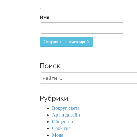
Имя
Поиск
S
e
a
r
Рубрики
c
h
Вокруг света
f
Арт и дизайн
o
Общество
r
События
:
Мода