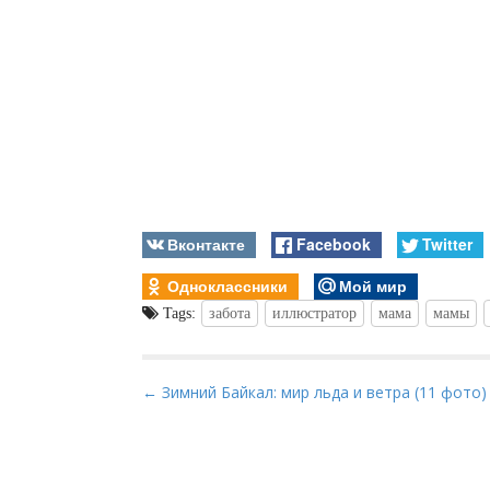
Вконтакте
Facebook
Twitter
Одноклассники
Мой мир
Tags:
забота
иллюстратор
мама
мамы
P
← Зимний Байкал: мир льда и ветра (11 фото)
o
s
t