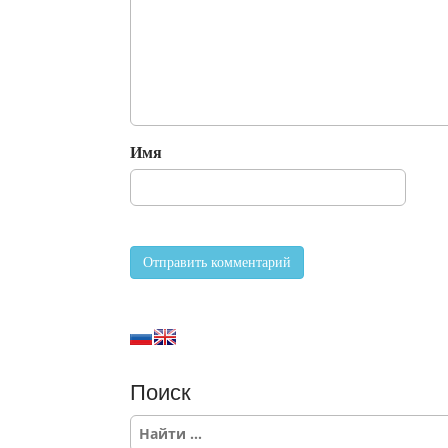
Имя
Поиск
S
e