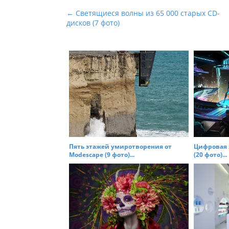
P
← Светящиеся волны из 65 000 старых CD-
дисков (7 фото)
o
s
t
n
a
v
i
g
a
t
Пять этажей умиротворения от
Цифровая 
Modescape (9 фото)...
(20 фото)...
i
o
n