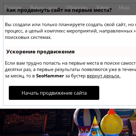
M
S
Главная
Вокруг света
Общество
Юмор
Мода
k
Как продвинуть сайт на первые места?
a
i
i
p
Вы создали или только планируете создать свой сайт, но 
n
t
процесс, а целый комплекс мероприятий, направленных 
m
o
поисковых системах.
e
c
o
n
Ускорение продвижения
n
u
t
Если вам трудно попасть на первые места в поиске само
десятки раз, а первые результаты появляются уже в течен
e
за месяц, то в
SeoHammer
за бустер
вернут деньги.
n
t
Начать продвижение сайта