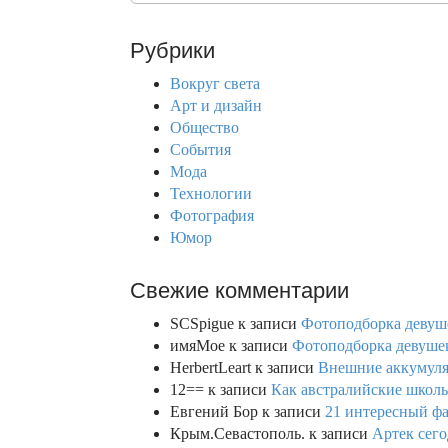
a
r
Рубрики
c
h
Вокруг света
f
Арт и дизайн
o
Общество
r
События
:
Мода
Технологии
Фотография
Юмор
Свежие комментарии
SCSpigue
к записи
Фотоподборка девуш
имяМое
к записи
Фотоподборка девушек
HerbertLeart
к записи
Внешние аккумулят
12==
к записи
Как австралийские школь
Евгений Бор
к записи
21 интересный фа
Крым.Севастополь.
к записи
Артек сего