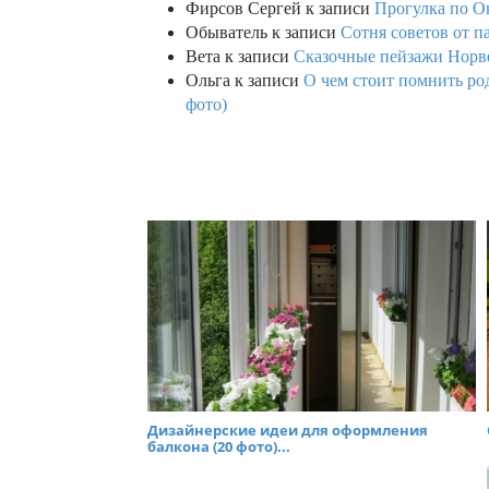
Фирсов Сергей
к записи
Прогулка по О
Обыватель
к записи
Сотня советов от п
Вета
к записи
Сказочные пейзажи Норве
Ольга
к записи
О чем стоит помнить род
фото)
Дизайнерские идеи для оформления
балкона (20 фото)...