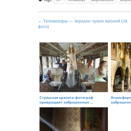
P
← Телевизоры — зеркало чужих жизней (34
фото)
o
s
t
n
a
v
i
g
a
t
Страшная красота: фотограф
Атмосфер
превращает заброшенные ...
заброшенны
i
o
n