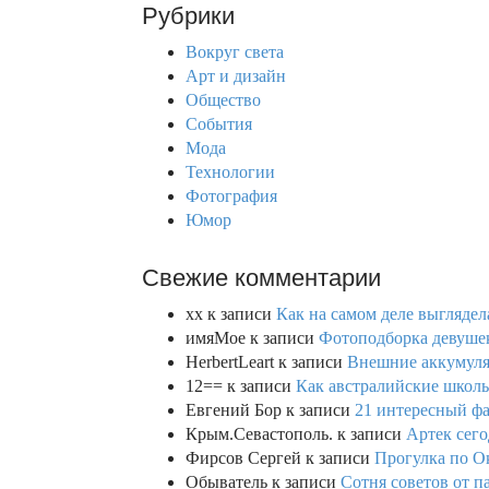
Рубрики
c
h
Вокруг света
f
Арт и дизайн
o
Общество
r
События
:
Мода
Технологии
Фотография
Юмор
Свежие комментарии
xx
к записи
Как на самом деле выглядел
имяМое
к записи
Фотоподборка девушек
HerbertLeart
к записи
Внешние аккумулят
12==
к записи
Как австралийские школь
Евгений Бор
к записи
21 интересный фа
Крым.Севастополь.
к записи
Артек сего
Фирсов Сергей
к записи
Прогулка по О
Обыватель
к записи
Сотня советов от п