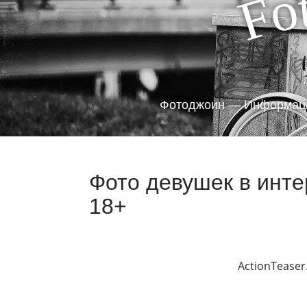
o
F
Фотоджоин — Информаци
Фото девушек в инте
18+
ActionTeaser