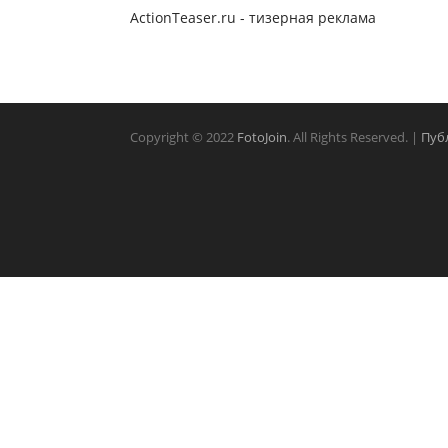
ActionTeaser.ru - тизерная реклама
Copyright © 2022
FotoJoin
. All Rights Reserved. |
Пуб