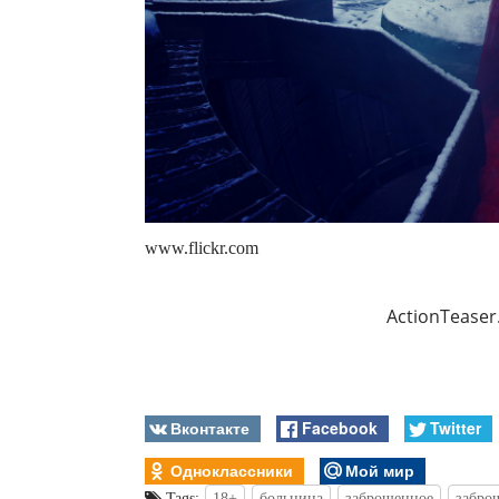
www.flickr.com
ActionTeaser
Вконтакте
Facebook
Twitter
Одноклассники
Мой мир
Tags:
18+
больница
заброшенное
забро