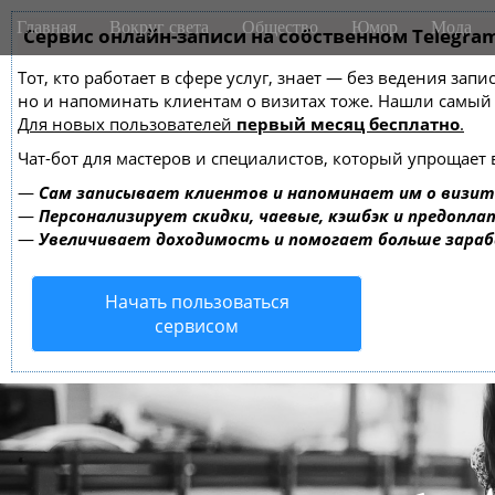
M
S
Главная
Вокруг света
Общество
Юмор
Мода
k
Сервис онлайн-записи на собственном Telegra
a
i
i
Тот, кто работает в сфере услуг, знает — без ведения зап
p
n
но и напоминать клиентам о визитах тоже. Нашли самы
t
m
Для новых пользователей
первый месяц бесплатно
.
o
e
c
Чат-бот для мастеров и специалистов, который упрощает 
o
n
—
Сам записывает клиентов и напоминает им о визит
n
u
—
Персонализирует скидки, чаевые, кэшбэк и предопла
t
—
Увеличивает доходимость и помогает больше зара
e
n
Начать пользоваться
t
сервисом