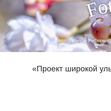
o
F
Фотоджоин — Информаци
«Проект широкой улы