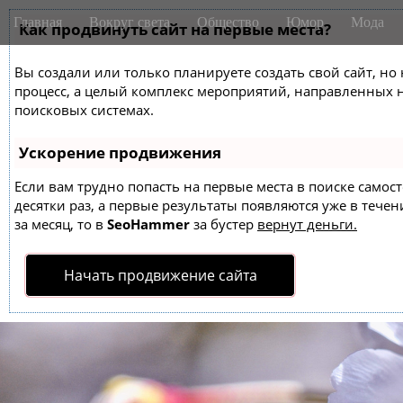
M
S
Главная
Вокруг света
Общество
Юмор
Мода
k
Как продвинуть сайт на первые места?
a
i
i
p
Вы создали или только планируете создать свой сайт, но 
n
t
процесс, а целый комплекс мероприятий, направленных 
m
o
поисковых системах.
e
c
o
n
Ускорение продвижения
n
u
t
Если вам трудно попасть на первые места в поиске само
десятки раз, а первые результаты появляются уже в течен
e
за месяц, то в
SeoHammer
за бустер
вернут деньги.
n
t
Начать продвижение сайта