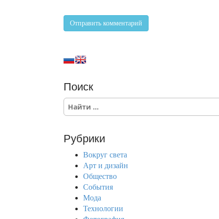
Поиск
S
e
a
r
Рубрики
c
h
Вокруг света
f
Арт и дизайн
o
Общество
r
События
:
Мода
Технологии