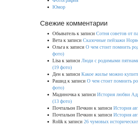
Фотография
Юмор
Свежие комментарии
Обыватель
к записи
Сотня советов от п
Вета
к записи
Сказочные пейзажи Норве
Ольга
к записи
О чем стоит помнить род
фото)
Lisa
к записи
Люди с родимыми пятнами,
(19 фото)
Ден
к записи
Какое жилье можно купить 
Рашид
к записи
О чем стоит помнить ро
фото)
Мадиночка
к записи
История любви Адр
(13 фото)
Почтальон Печкин
к записи
История ав
Почтальон Печкин
к записи
История ав
Rolik
к записи
26 чумовых исторических