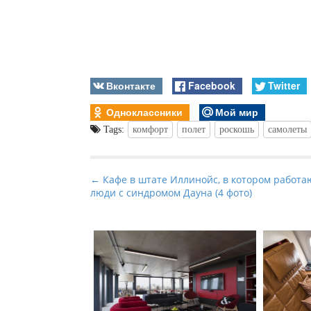
Вконтакте
Facebook
Twitter
Одноклассники
Мой мир
Tags:
комфорт
полет
роскошь
самолеты
P
← Кафе в штате Иллинойс, в котором работа
люди с синдромом Дауна (4 фото)
o
s
t
n
a
v
i