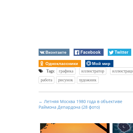
Вконтакте
Facebook
Twitter
Одноклассники
Мой мир
Tags:
графика
иллюстратор
иллюстрац
работа
рисунок
художник
P
← Летняя Москва 1980 года в объективе
Раймона Депардона (28 фото)
o
s
t
n