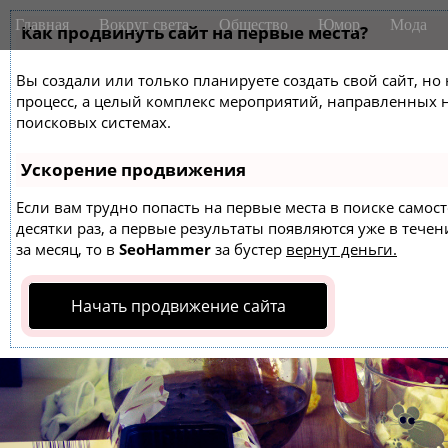
M
S
Главная
Вокруг света
Общество
Юмор
Мода
k
Как продвинуть сайт на первые места?
a
i
i
p
Вы создали или только планируете создать свой сайт, но 
n
t
процесс, а целый комплекс мероприятий, направленных 
m
o
поисковых системах.
e
c
o
n
Ускорение продвижения
n
u
t
Если вам трудно попасть на первые места в поиске само
десятки раз, а первые результаты появляются уже в течен
e
за месяц, то в
SeoHammer
за бустер
вернут деньги.
n
t
Начать продвижение сайта