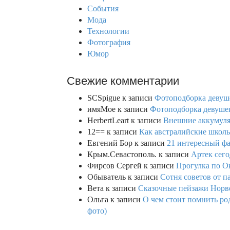
r
События
:
Мода
Технологии
Фотография
Юмор
Свежие комментарии
SCSpigue
к записи
Фотоподборка девуш
имяМое
к записи
Фотоподборка девушек
HerbertLeart
к записи
Внешние аккумулят
12==
к записи
Как австралийские школь
Евгений Бор
к записи
21 интересный фа
Крым.Севастополь.
к записи
Артек сего
Фирсов Сергей
к записи
Прогулка по О
Обыватель
к записи
Сотня советов от п
Вета
к записи
Сказочные пейзажи Норве
Ольга
к записи
О чем стоит помнить род
фото)