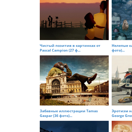
a
v
i
g
a
t
Чистый позитив в картинках от
Нелепые ка
Pascal Campion (27 ф...
фото)...
i
o
n
Забавные иллюстрации Tamas
Эротизм н
Gaspar (36 фото)...
George Gros