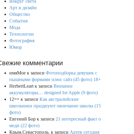
Вокруг света
Арт и дизайн
Общество
События
Мода
Технологии
Фотография
Юмор
Свежие комментарии
имяМое
к записи
Фотоподборка девушек с
пышными формами плюс сайз (45 фото) 18+
HerbertLeart
к записи
Внешние
аккумуляторы… designed for Apple (9 фото)
12==
к записи
Как австралийские
школьники празднуют окончание школы (15
фото)
Евгений Бор
к записи
21 интересный факт о
меди (22 фото)
Крым.Севастополь.
к записи
Артек сегодня