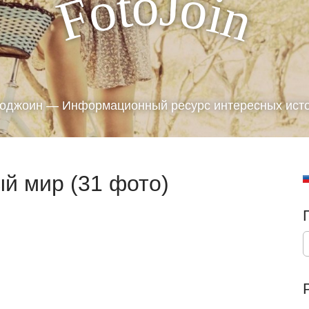
J
o
t
o
o
i
F
n
оджоин — Информационный ресурс интересных ист
й мир (31 фото)
S
e
a
r
c
h