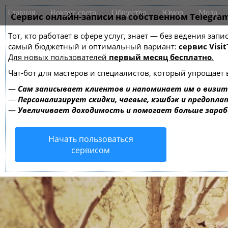
M
S
Главная
Вокруг света
Общество
Юмор
Мода
k
Сервис онлайн-записи на собственном Telegra
a
i
i
Тот, кто работает в сфере услуг, знает — без ведения за
p
n
самый бюджетный и оптимальный вариант:
сервис Visit
t
m
Для новых пользователей
первый месяц бесплатно
.
o
e
c
Чат-бот для мастеров и специалистов, который упрощает 
o
n
—
Сам записывает клиентов и напоминает им о визит
n
u
—
Персонализирует скидки, чаевые, кэшбэк и предопла
t
—
Увеличивает доходимость и помогает больше зара
e
n
Начать пользоваться
t
сервисом