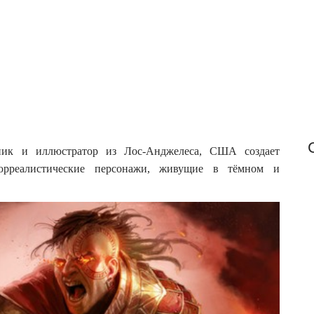
f
o
r
:
жник и иллюстратор из Лос-Анджелеса, США создает
юрреалистические персонажи, живущие в тёмном и