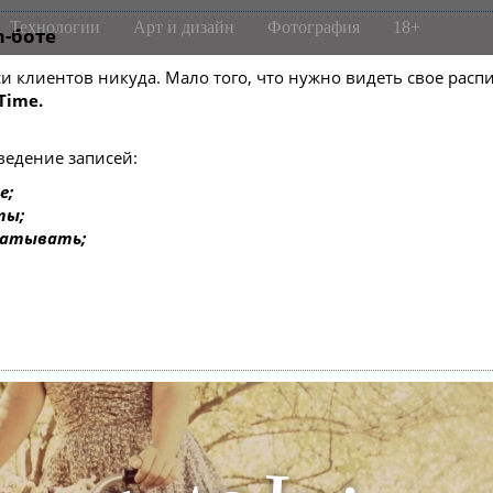
Технологии
Арт и дизайн
Фотография
18+
m-боте
писи клиентов никуда. Мало того, что нужно видеть свое ра
Time.
ведение записей:
е;
ты;
батывать;