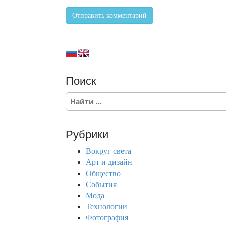
Поиск
S
e
a
r
Рубрики
c
h
Вокруг света
f
Арт и дизайн
o
Общество
r
События
:
Мода
Технологии
Фотография