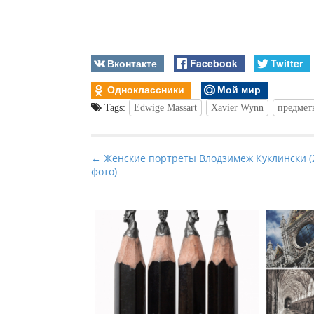
Вконтакте
Facebook
Twitter
Одноклассники
Мой мир
Tags:
Edwige Massart
Xavier Wynn
предмет
P
← Женские портреты Влодзимеж Куклински (
фото)
o
s
t
n
a
v
i
g