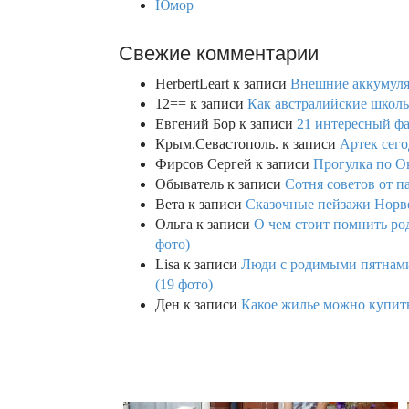
Юмор
Свежие комментарии
HerbertLeart
к записи
Внешние аккумулят
12==
к записи
Как австралийские школь
Евгений Бор
к записи
21 интересный фа
Крым.Севастополь.
к записи
Артек сего
Фирсов Сергей
к записи
Прогулка по О
Обыватель
к записи
Сотня советов от п
Вета
к записи
Сказочные пейзажи Норве
Ольга
к записи
О чем стоит помнить род
фото)
Lisa
к записи
Люди с родимыми пятнами,
(19 фото)
Ден
к записи
Какое жилье можно купить 