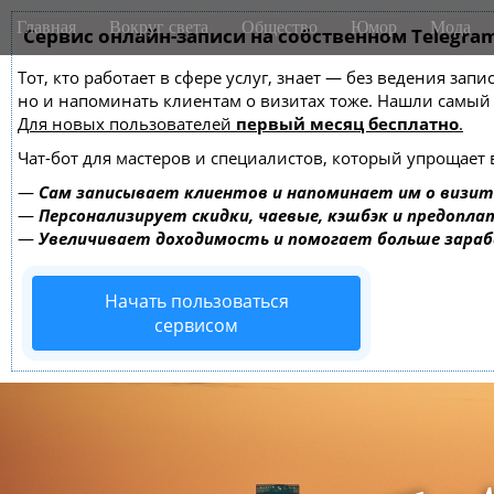
M
S
Главная
Вокруг света
Общество
Юмор
Мода
k
Сервис онлайн-записи на собственном Telegra
a
i
i
Тот, кто работает в сфере услуг, знает — без ведения зап
p
n
но и напоминать клиентам о визитах тоже. Нашли самы
t
m
Для новых пользователей
первый месяц бесплатно
.
o
e
c
Чат-бот для мастеров и специалистов, который упрощает 
o
n
—
Сам записывает клиентов и напоминает им о визит
n
u
—
Персонализирует скидки, чаевые, кэшбэк и предопла
t
—
Увеличивает доходимость и помогает больше зара
e
n
Начать пользоваться
t
сервисом