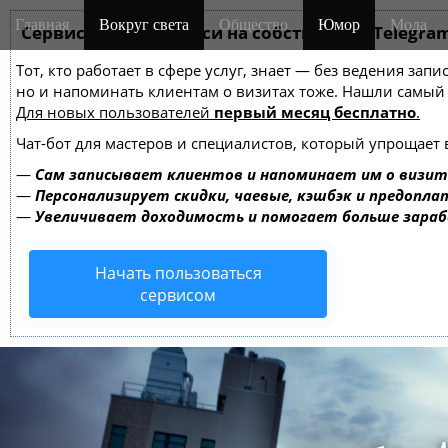
M
S
Главная
Вокруг света
Общество
Юмор
Мода
k
Сервис онлайн-записи на собственном Telegra
a
i
i
Тот, кто работает в сфере услуг, знает — без ведения зап
p
n
но и напоминать клиентам о визитах тоже. Нашли самы
t
m
Для новых пользователей
первый месяц бесплатно
.
o
e
c
Чат-бот для мастеров и специалистов, который упрощает 
o
n
—
Сам записывает клиентов и напоминает им о визит
n
u
—
Персонализирует скидки, чаевые, кэшбэк и предопла
t
—
Увеличивает доходимость и помогает больше зара
e
n
Начать пользоваться
t
сервисом