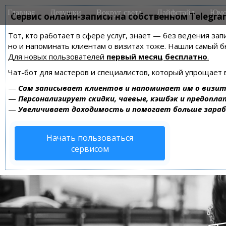
M
S
Главная
Девушки
Вокруг света
Лайфстайл
Юмо
k
Сервис онлайн-записи на собственном Telegra
a
i
i
Тот, кто работает в сфере услуг, знает — без ведения зап
p
n
но и напоминать клиентам о визитах тоже. Нашли самый
t
m
Для новых пользователей
первый месяц бесплатно
.
o
e
c
Чат-бот для мастеров и специалистов, который упрощает 
n
o
—
Сам записывает клиентов и напоминает им о визит
n
u
—
Персонализирует скидки, чаевые, кэшбэк и предопла
t
—
Увеличивает доходимость и помогает больше зара
e
n
Начать пользоваться
t
сервисом