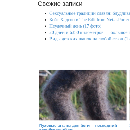
Свежие записи
Сексуальные традиции славян: блудлива
Кейт Хадсон в The Edit from Net-a-Porter
Неудачный день (17 фото)
20 дней и 6350 километров — большое 
Виды детских шапок на любой сезон (1 
Пуховые штаны для йоги — последний
оренбургский хи...