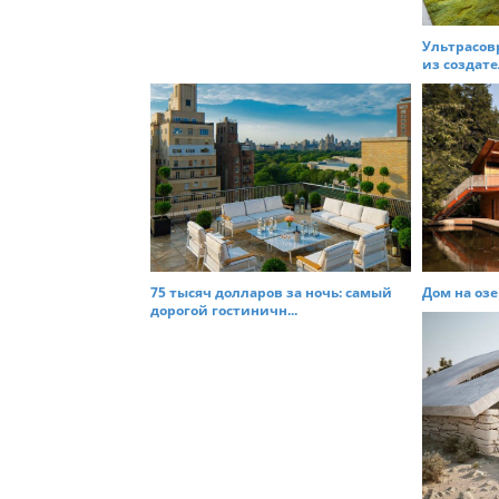
Ультрасов
из создате
75 тысяч долларов за ночь: самый
Дом на озер
дорогой гостиничн...