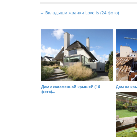
P
← Вкладыши жвачки Love is (24 фото)
o
s
t
n
a
v
i
g
a
Дом с соломенной крышей (16
Дом на кры
t
фото)...
i
o
n