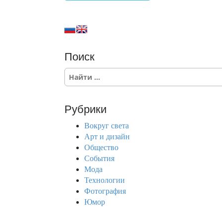
Поиск
S
e
a
r
Рубрики
c
h
Вокруг света
f
Арт и дизайн
o
Общество
r
События
:
Мода
Технологии
Фотография
Юмор