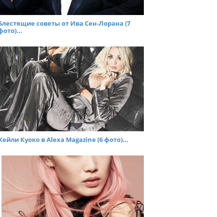
Блестящие советы от Ива Сен-Лорана (7
фото)...
Кейли Куоко в Alexa Magazine (6 фото)...