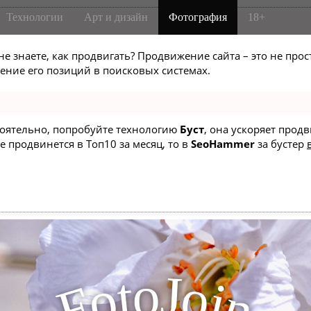
Технологии
Арт и дизайн
Фотография
18+
не знаете, как продвигать? Продвижение сайта – это не про
ние его позиций в поисковых системах.
стоятельно, попробуйте технологию
Буст
, она ускоряет прод
е продвинется в Топ10 за месяц, то в
SeoHammer
за бустер
J
o
t
o
o
i
F
n