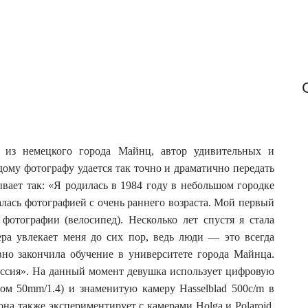
 из немецкого города Майнц, автор удивительных и
ому фотографу удается так точно и драматично передать
ывает так: «Я родилась в 1984 году в небольшом городке
лась фотографией с очень раннего возраста. Мой первый
фотографии (велосипед). Несколько лет спустя я стала
ра увлекает меня до сих пор, ведь люди — это всегда
но закончила обучение в университете города Майнца.
ессия». На данный момент девушка использует цифровую
ом 50mm/1.4) и знаменитую камеру Hasselblad 500c/m в
она также экспериментирует с камерами Holga и Polaroid.