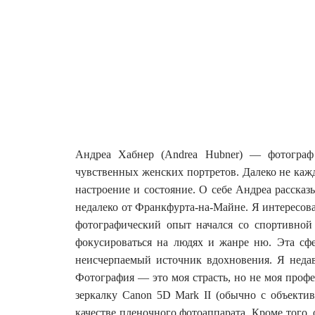
Андреа Хабнер (Andrea Hubner) — фотограф
чувственных женских портретов. Далеко не кажд
настроение и состояние.
О себе Андреа рассказ
недалеко от Франкфурта-на-Майне. Я интересова
фотографический опыт начался со спортивной 
фокусироваться на людях и жанре ню. Эта сфе
неисчерпаемый источник вдохновения. Я недав
Фотография — это моя страсть, но не моя проф
зеркалку Canon 5D Mark II (обычно с объектив
качестве пленочного фотоаппарата. Кроме того, 