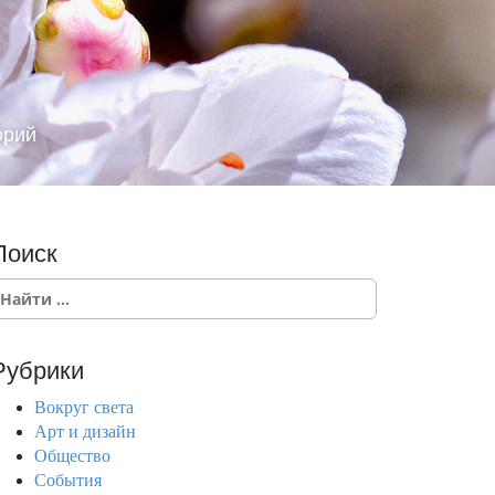
орий
Поиск
Рубрики
Вокруг света
Арт и дизайн
Общество
События