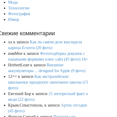
Мода
Технологии
Фотография
Юмор
Свежие комментарии
xx
к записи
Как на самом деле выглядела
царица Египта (20 фото)
имяМое
к записи
Фотоподборка девушек с
пышными формами плюс сайз (45 фото) 18+
HerbertLeart
к записи
Внешние
аккумуляторы… designed for Apple (9 фото)
12==
к записи
Как австралийские
школьники празднуют окончание школы (15
фото)
Евгений Бор
к записи
21 интересный факт о
меди (22 фото)
Крым.Севастополь.
к записи
Артек сегодня
(45 фото)
Фирсов Сергей
к записи
Прогулка по