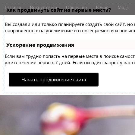
M
S
Главная
Вокруг света
Общество
Юмор
Мода
k
Как продвинуть сайт на первые места?
a
i
i
p
Вы создали или только планируете создать свой сайт, но 
n
t
направленных на увеличение его посещаемости и повыше
m
o
e
c
Ускорение продвижения
o
n
n
Если вам трудно попасть на первые места в поиске само
u
t
уже в течение первых 7 дней. Если ни один запрос у вас н
e
n
Начать продвижение сайта
t