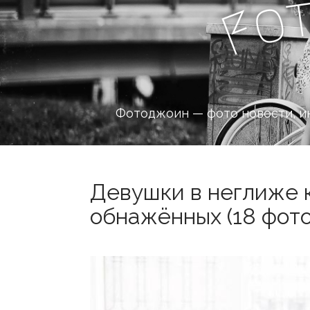
o
F
Фотоджоин — фото новости, и
Девушки в неглиже 
обнажённых (18 фото