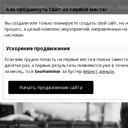
M
S
Главная
Девушки
Вокруг света
Лайфстайл
Юмо
k
Как продвинуть сайт на первые места?
a
i
i
p
Вы создали или только планируете создать свой сайт, но 
n
t
процесс, а целый комплекс мероприятий, направленных н
m
o
системах.
e
c
n
o
Ускорение продвижения
n
u
t
Если вам трудно попасть на первые места в поиске самос
десятки раз, а первые результаты появляются уже в течен
e
за месяц, то в
SeoHammer
за бустер
вернут деньги.
n
t
Начать продвижение сайта