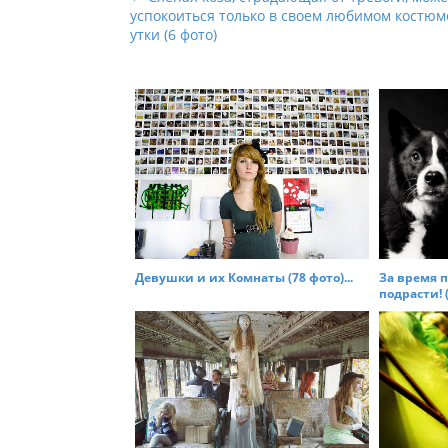
успокоиться только в своем любимом костюм
o
утки (6 фото)
s
t
n
a
v
i
g
a
t
Девушки и их Комнаты (78 фото)...
За время п
i
подрасти! (
o
n