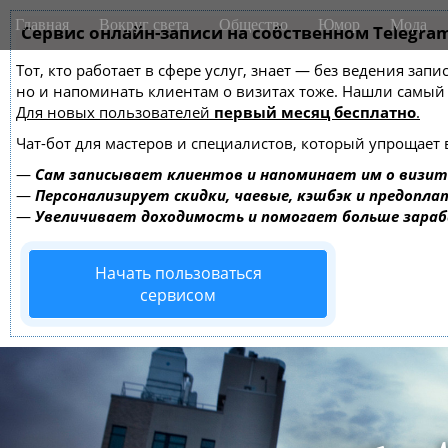
M
S
Главная
Вокруг света
Общество
Юмор
Мода
k
Сервис онлайн-записи на собственном Telegra
a
i
i
Тот, кто работает в сфере услуг, знает — без ведения зап
p
n
но и напоминать клиентам о визитах тоже. Нашли самы
t
m
Для новых пользователей
первый месяц бесплатно
.
o
e
c
Чат-бот для мастеров и специалистов, который упрощает 
o
n
—
Сам записывает клиентов и напоминает им о визит
n
u
—
Персонализирует скидки, чаевые, кэшбэк и предопла
t
—
Увеличивает доходимость и помогает больше зара
e
n
Начать пользоваться
t
сервисом