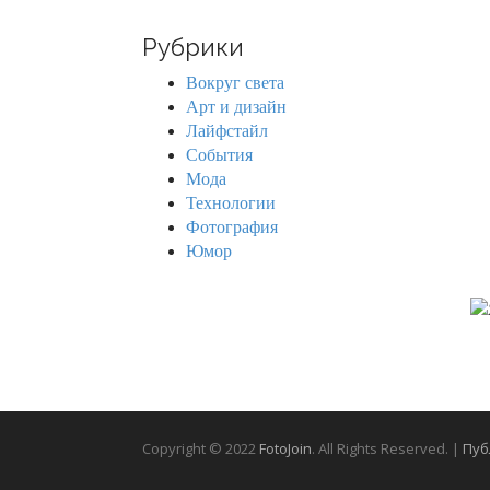
a
r
Рубрики
c
h
Вокруг света
f
Арт и дизайн
o
Лайфстайл
r
События
:
Мода
Технологии
Фотография
Юмор
Copyright © 2022
FotoJoin
. All Rights Reserved. |
Пуб