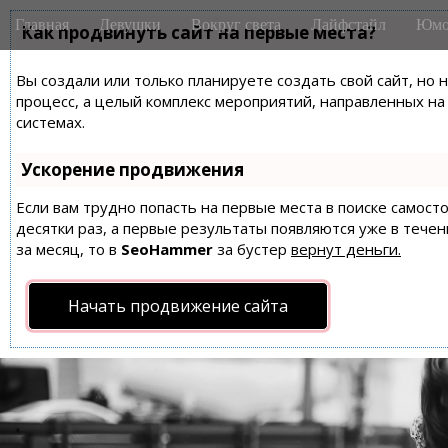
M
S
Главная
Девушки
Вокруг света
Лайфстайл
Юмо
k
Как продвинуть сайт на первые места?
a
i
i
p
Вы создали или только планируете создать свой сайт, но 
n
t
процесс, а целый комплекс мероприятий, направленных н
m
o
системах.
e
c
n
o
Ускорение продвижения
n
u
t
Если вам трудно попасть на первые места в поиске самос
десятки раз, а первые результаты появляются уже в течен
e
за месяц, то в
SeoHammer
за бустер
вернут деньги.
n
t
Начать продвижение сайта