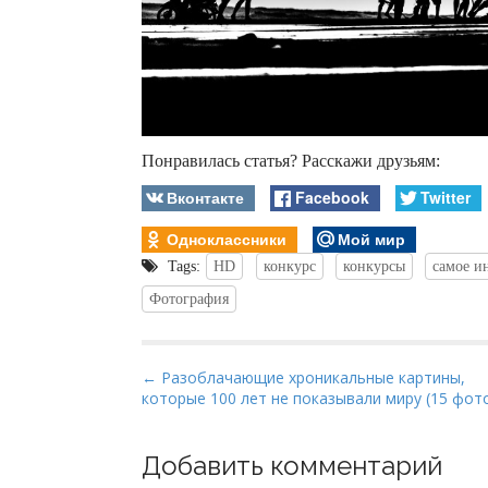
Понравилась статья? Расскажи друзьям:
Вконтакте
Facebook
Twitter
Одноклассники
Мой мир
Tags:
HD
конкурс
конкурсы
самое и
Фотография
P
← Разоблачающие хроникальные картины,
которые 100 лет не показывали миру (15 фот
o
s
t
Добавить комментарий