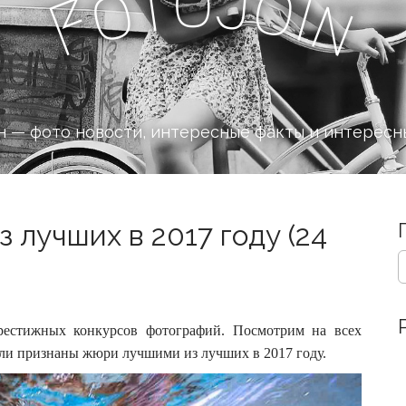
o
J
t
o
o
i
n
F
 — фото новости, интересные факты и интересн
 лучших в 2017 году (24
S
e
a
r
c
естижных конкурсов фотографий. Посмотрим на всех
h
ыли признаны жюри лучшими из лучших в 2017 году.
f
o
r