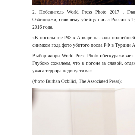
2. Победитель World Press Photo 2017 . Гл
Озбилиджи, снявшему убийцу посла России в Ту
2016 года.
«В посольстве РФ в Анкаре назвали полнейшей
снимком года фото убитого посла РФ в Турции А
Выбор жюри World Press Photo обескураживает
Глубоко сожалеем, что в погоне за славой, отд
ужаса террора недопустима».
(Фото Burhan Ozbilici, The Associated Press):