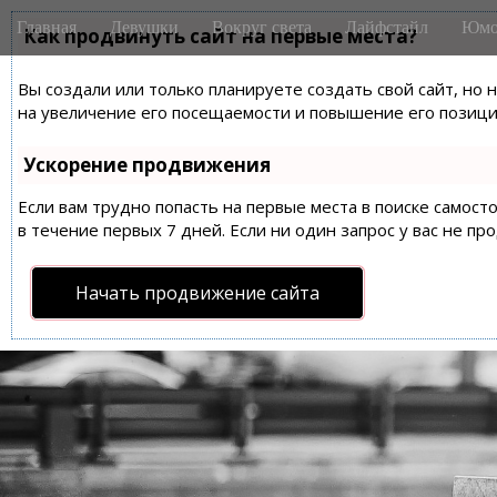
M
S
Главная
Девушки
Вокруг света
Лайфстайл
Юмо
k
Как продвинуть сайт на первые места?
a
i
i
p
Вы создали или только планируете создать свой сайт, но 
n
t
на увеличение его посещаемости и повышение его позиций
m
o
e
c
Ускорение продвижения
n
o
n
Если вам трудно попасть на первые места в поиске самос
u
t
в течение первых 7 дней. Если ни один запрос у вас не пр
e
n
Начать продвижение сайта
t