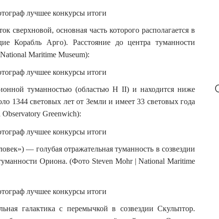
ок сверхновой, основная часть которого располагается в
дие Корабль Арго). Расстояние до центра туманности
 National Maritime Museum):
ионной туманностью (областью H II) и находится ниже
ло 1344 световых лет от Земли и имеет 33 световых года
l Observatory Greenwich):
овек») — голубая отражательная туманность в созвездии
уманности Ориона. (Фото Steven Mohr | National Maritime
ьная галактика с перемычкой в созвездии Скульптор.