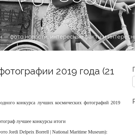
n
F
 — фото новости, интересные факты и интересн
отографии 2019 года (21
S
e
a
r
c
годного конкурса лучших космических фотографий 2019
h
f
o
r
о Jordi Delpeix Borrell | National Maritime Museum):
: