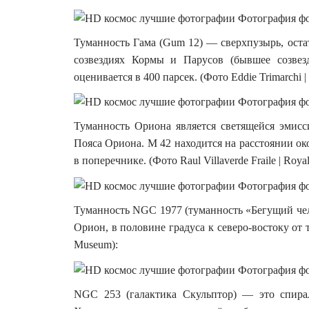
Туманность Гама (Gum 12) — сверхпузырь, остат
созвездиях Кормы и Парусов (бывшее созвез
оценивается в 400 парсек. (Фото Eddie Trimarchi |
Туманность Ориона является светящейся эмисс
Пояса Ориона. M 42 находится на расстоянии око
в поперечнике. (Фото Raul Villaverde Fraile | Roya
Туманность NGC 1977 (туманность «Бегущий чел
Орион, в половине градуса к северо-востоку от т
Museum):
NGC 253 (галактика Скульптор) — это спирал