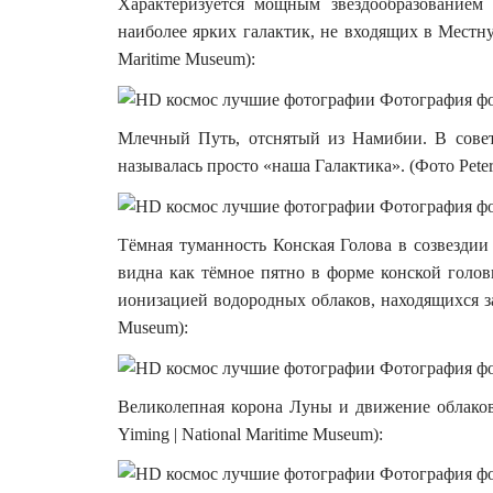
Характеризуется мощным звёздообразованием
наиболее ярких галактик, не входящих в Местную 
Maritime Museum):
Млечный Путь, отснятый из Намибии. В сове
называлась просто «наша Галактика». (Фото Peter F
Тёмная туманность Конская Голова в созвездии
видна как тёмное пятно в форме конской голов
ионизацией водородных облаков, находящихся за 
Museum):
Великолепная корона Луны и движение облаков
Yiming | National Maritime Museum):