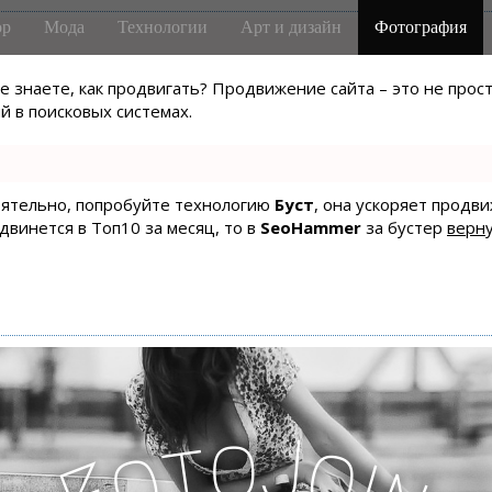
р
Мода
Технологии
Арт и дизайн
Фотография
не знаете, как продвигать? Продвижение сайта – это не про
 в поисковых системах.
тоятельно, попробуйте технологию
Буст
, она ускоряет продв
одвинется в Топ10 за месяц, то в
SeoHammer
за бустер
верну
o
J
t
o
o
i