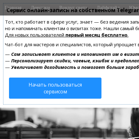
M
S
Главная
Девушки
Вокруг света
Лайфстайл
Юмо
k
Сервис онлайн-записи на собственном Telegra
a
i
i
Тот, кто работает в сфере услуг, знает — без ведения зап
p
n
но и напоминать клиентам о визитах тоже. Нашли самый
t
m
Для новых пользователей
первый месяц бесплатно
.
o
e
c
Чат-бот для мастеров и специалистов, который упрощает 
n
o
—
Сам записывает клиентов и напоминает им о визит
n
u
—
Персонализирует скидки, чаевые, кэшбэк и предопла
t
—
Увеличивает доходимость и помогает больше зара
e
n
Начать пользоваться
t
сервисом