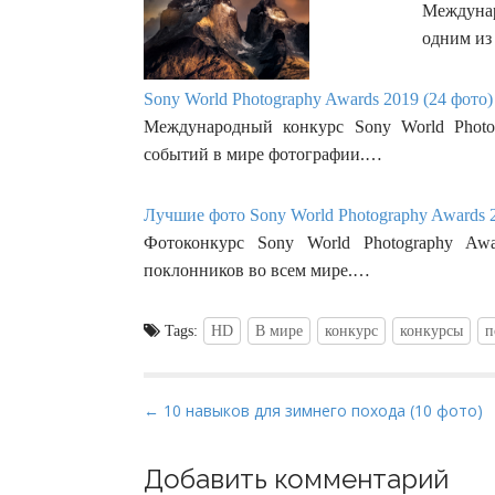
Междунар
одним из
Sony World Photography Awards 2019 (24 фото)
Международный конкурс Sony World Photo
событий в мире фотографии.…
Лучшие фото Sony World Photography Awards 2
Фотоконкурс Sony World Photography Aw
поклонников во всем мире.…
Tags:
HD
В мире
конкурс
конкурсы
п
P
← 10 навыков для зимнего похода (10 фото)
o
s
Добавить комментарий