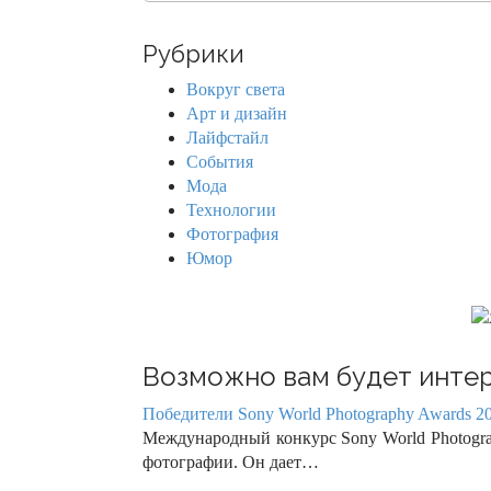
a
r
Рубрики
c
h
Вокруг света
f
Арт и дизайн
o
Лайфстайл
r
События
:
Мода
Технологии
Фотография
Юмор
Возможно вам будет интер
Победители Sony World Photography Awards 20
Международный конкурс Sony World Photogra
фотографии. Он дает…