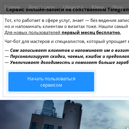
M
S
Главная
Вокруг света
Общество
Юмор
Мода
k
Сервис онлайн-записи на собственном Telegra
a
i
i
Тот, кто работает в сфере услуг, знает — без ведения зап
p
n
но и напоминать клиентам о визитах тоже. Нашли самы
t
m
Для новых пользователей
первый месяц бесплатно
.
o
e
c
Чат-бот для мастеров и специалистов, который упрощает 
o
n
—
Сам записывает клиентов и напоминает им о визит
n
u
—
Персонализирует скидки, чаевые, кэшбэк и предопла
t
—
Увеличивает доходимость и помогает больше зара
e
n
Начать пользоваться
t
сервисом