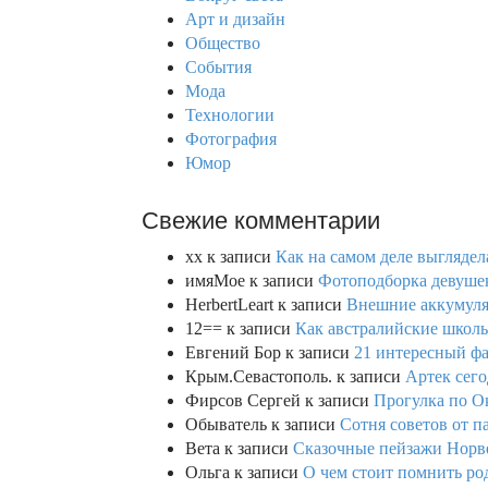
f
Арт и дизайн
o
Общество
r
События
:
Мода
Технологии
Фотография
Юмор
Свежие комментарии
xx
к записи
Как на самом деле выглядел
имяМое
к записи
Фотоподборка девушек
HerbertLeart
к записи
Внешние аккумулят
12==
к записи
Как австралийские школь
Евгений Бор
к записи
21 интересный фа
Крым.Севастополь.
к записи
Артек сего
Фирсов Сергей
к записи
Прогулка по О
Обыватель
к записи
Сотня советов от п
Вета
к записи
Сказочные пейзажи Норве
Ольга
к записи
О чем стоит помнить род