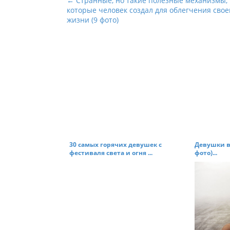
P
← Странные, но такие полезные механизмы,
которые человек создал для облегчения свое
o
жизни (9 фото)
s
t
n
a
v
i
g
a
t
30 самых горячих девушек с
Девушки в
i
фестиваля света и огня ...
фото)...
o
n