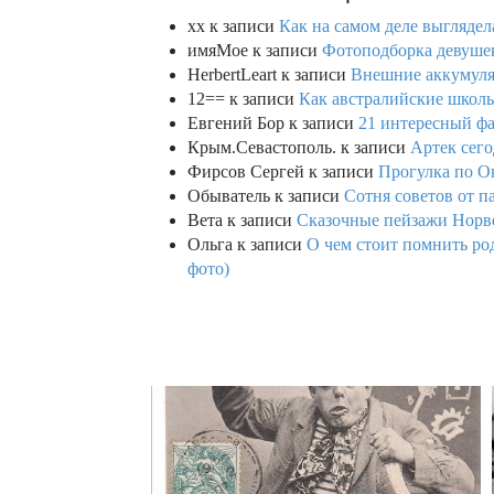
xx
к записи
Как на самом деле выглядел
имяМое
к записи
Фотоподборка девушек
HerbertLeart
к записи
Внешние аккумулят
12==
к записи
Как австралийские школь
Евгений Бор
к записи
21 интересный фа
Крым.Севастополь.
к записи
Артек сего
Фирсов Сергей
к записи
Прогулка по О
Обыватель
к записи
Сотня советов от п
Вета
к записи
Сказочные пейзажи Норве
Ольга
к записи
О чем стоит помнить род
фото)