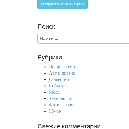
Поиск
S
e
a
r
Рубрики
c
h
Вокруг света
f
Арт и дизайн
o
Общество
r
События
:
Мода
Технологии
Фотография
Юмор
Свежие комментарии