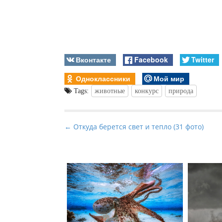
Вконтакте
Facebook
Twitter
Одноклассники
Мой мир
Tags:
животные
конкурс
природа
P
← Откуда берется свет и тепло (31 фото)
o
s
t
n
a
v
i