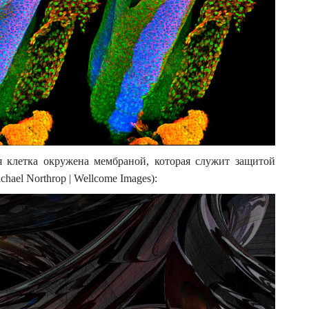
я клетка окружена мембраной, которая служит защитой
ael Northrop | Wellcome Images):