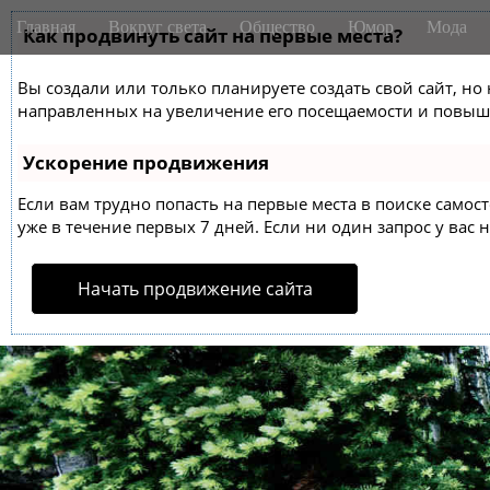
M
S
Главная
Вокруг света
Общество
Юмор
Мода
k
Как продвинуть сайт на первые места?
a
i
i
p
Вы создали или только планируете создать свой сайт, но 
n
t
направленных на увеличение его посещаемости и повыше
m
o
e
c
Ускорение продвижения
o
n
n
Если вам трудно попасть на первые места в поиске само
u
t
уже в течение первых 7 дней. Если ни один запрос у вас н
e
n
Начать продвижение сайта
t