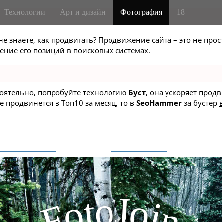
Технологии
Арт и дизайн
Фотография
18+
не знаете, как продвигать? Продвижение сайта – это не про
ние его позиций в поисковых системах.
стоятельно, попробуйте технологию
Буст
, она ускоряет прод
е продвинется в Топ10 за месяц, то в
SeoHammer
за бустер
J
o
t
o
o
i
F
n