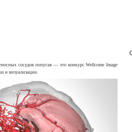
o
r
:
веносных сосудов попугая — это конкурс Wellcome Image
ки и визуализации.