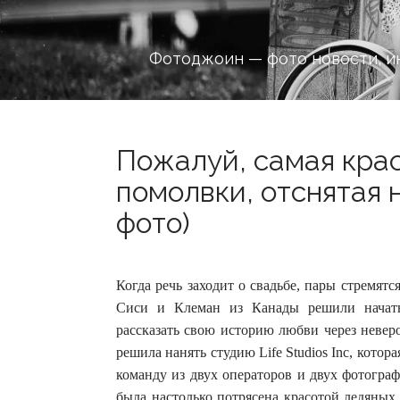
Фотоджоин — фото новости, и
Пожалуй, самая кра
помолвки, отснятая 
фото)
Когда речь заходит о свадьбе, пары стремят
Сиси и Клеман из Канады решили начать
рассказать свою историю любви через невер
решила нанять студию Life Studios Inc, котор
команду из двух операторов и двух фотогра
была настолько потрясена красотой ледяных