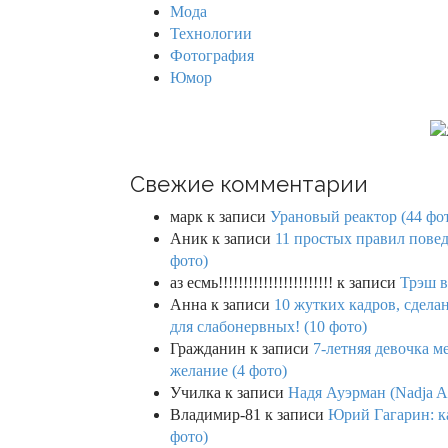
Мода
Технологии
Фотография
Юмор
Свежие комментарии
марк
к записи
Урановый реактор (44 фо
Аник
к записи
11 простых правил повед
фото)
аз есмь!!!!!!!!!!!!!!!!!!!!!!!
к записи
Трэш в
Анна
к записи
10 жутких кадров, сдел
для слабонервных! (10 фото)
Гражданин
к записи
7-летняя девочка м
желание (4 фото)
Училка
к записи
Надя Ауэрман (Nadja Au
Владимир-81
к записи
Юрий Гагарин: ка
фото)