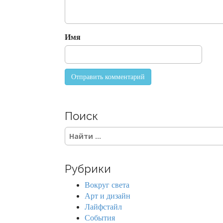
t
i
o
Имя
n
Поиск
S
e
a
r
Рубрики
c
h
Вокруг света
f
Арт и дизайн
o
Лайфстайл
r
События
: