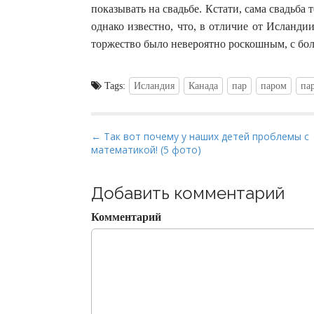
показывать на свадьбе. Кстати, сама свадьба
однако известно, что, в отличие от Исланди
торжество было невероятно роскошным, с бо
Tags:
Исландия
Канада
пар
паром
па
P
← Так вот почему у наших детей проблемы с
математикой! (5 фото)
o
s
t
Добавить комментарий
n
Комментарий
a
v
i
g
a