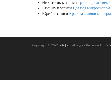
Никитосик
к записи
Трэш в средневеков
Аноним
к записи
Еда под микроскопом 
Юрий
к записи
Красота славянская: яр
Copyright © 2022
FotoJoin
. All Rights Reserved. |
Пуб