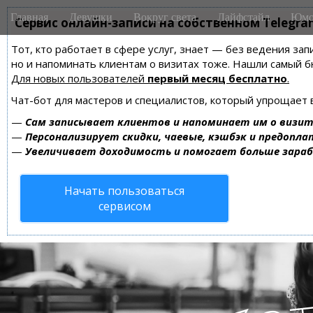
M
S
Главная
Девушки
Вокруг света
Лайфстайл
Юмо
k
Сервис онлайн-записи на собственном Telegra
a
i
i
Тот, кто работает в сфере услуг, знает — без ведения зап
p
n
но и напоминать клиентам о визитах тоже. Нашли самый
t
m
Для новых пользователей
первый месяц бесплатно
.
o
e
c
Чат-бот для мастеров и специалистов, который упрощает 
n
o
—
Сам записывает клиентов и напоминает им о визит
n
u
—
Персонализирует скидки, чаевые, кэшбэк и предопла
t
—
Увеличивает доходимость и помогает больше зара
e
n
Начать пользоваться
t
сервисом