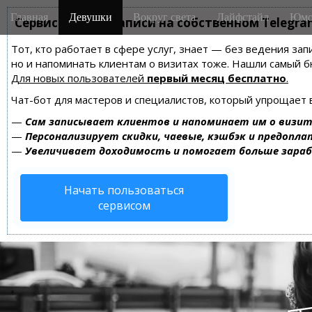
M
S
Главная
Девушки
Вокруг света
Лайфстайл
Юмо
k
Сервис онлайн-записи на собственном Telegra
a
i
i
Тот, кто работает в сфере услуг, знает — без ведения зап
p
n
но и напоминать клиентам о визитах тоже. Нашли самый
t
m
Для новых пользователей
первый месяц бесплатно
.
o
e
c
Чат-бот для мастеров и специалистов, который упрощает 
n
o
—
Сам записывает клиентов и напоминает им о визит
n
u
—
Персонализирует скидки, чаевые, кэшбэк и предопла
t
—
Увеличивает доходимость и помогает больше зара
e
n
Начать пользоваться
t
сервисом