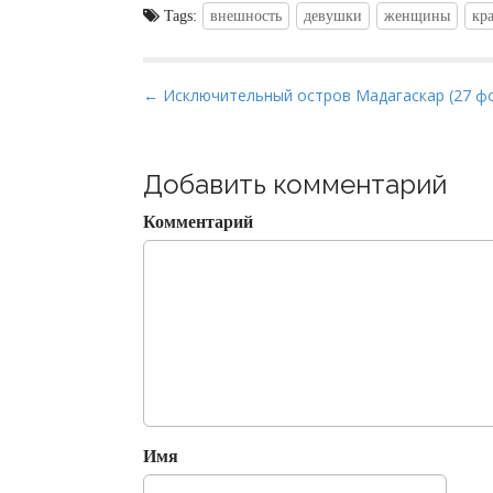
Tags:
внешность
девушки
женщины
кр
P
← Исключительный остров Мадагаскар (27 ф
o
s
t
Добавить комментарий
n
Комментарий
a
v
i
g
a
t
i
o
Имя
n