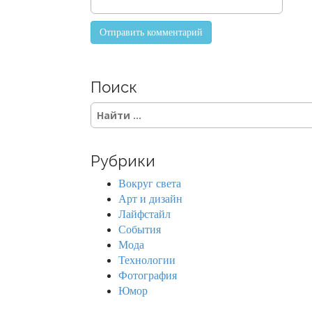
Поиск
S
e
a
r
Рубрики
c
h
Вокруг света
f
Арт и дизайн
o
Лайфстайл
r
События
:
Мода
Технологии
Фотография
Юмор