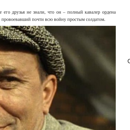
f
o
е его друзья не знали, что он – полный кавалер ордена
r
, провоевавший почти всю войну простым солдатом.
: