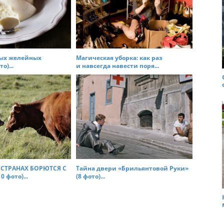
ых желейных
Магическая уборка: как раз
о)...
и навсегда навести поря...
 СТРАНАX БОРЮТСЯ С
Тайна двери «Брильянтовой Руки»
 фото)...
(8 фото)...