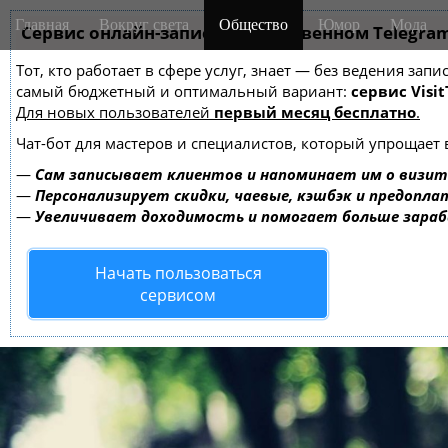
M
S
Главная
Вокруг света
Общество
Юмор
Мода
k
Сервис онлайн-записи на собственном Telegra
a
i
i
Тот, кто работает в сфере услуг, знает — без ведения за
p
n
самый бюджетный и оптимальный вариант:
сервис Visit
t
m
Для новых пользователей
первый месяц бесплатно
.
o
e
c
Чат-бот для мастеров и специалистов, который упрощает 
o
n
—
Сам записывает клиентов и напоминает им о визит
n
u
—
Персонализирует скидки, чаевые, кэшбэк и предопла
t
—
Увеличивает доходимость и помогает больше зара
e
n
Начать пользоваться
t
сервисом