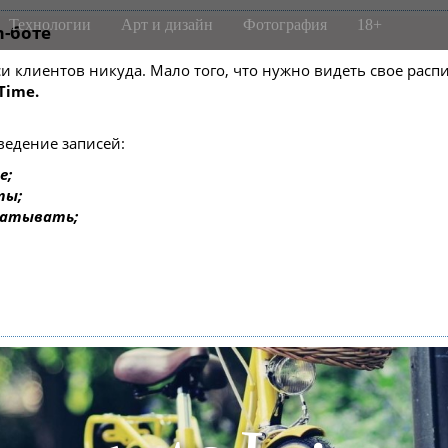
Технологии
Арт и дизайн
Фотография
18+
m-боте
писи клиентов никуда. Мало того, что нужно видеть свое ра
Time.
ведение записей:
е;
ты;
батывать;