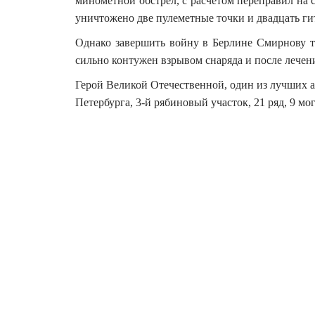
минометной обстрел, с расчетом переправил на 
уничтожено две пулеметные точки и двадцать ги
Однако завершить войну в Берлине Смирнову та
сильно контужен взрывом снаряда и после лечен
Герой Великой Отечественной, один из лучших 
Петербурга, 3-й рябиновый участок, 21 ряд, 9 мо