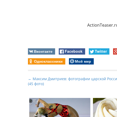
ActionTeaser.
Вконтакте
Facebook
Twitter
Одноклассники
Мой мир
P
← Максим Дмитриев: фотографии царской Росс
(45 фото)
o
s
t
n
a