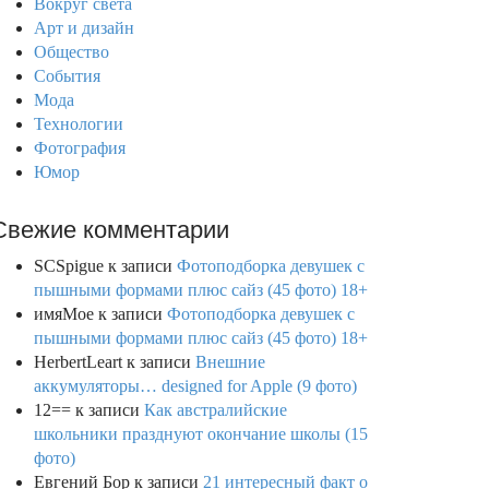
Вокруг света
Арт и дизайн
Общество
События
Мода
Технологии
Фотография
Юмор
Свежие комментарии
SCSpigue
к записи
Фотоподборка девушек с
пышными формами плюс сайз (45 фото) 18+
имяМое
к записи
Фотоподборка девушек с
пышными формами плюс сайз (45 фото) 18+
HerbertLeart
к записи
Внешние
аккумуляторы… designed for Apple (9 фото)
12==
к записи
Как австралийские
школьники празднуют окончание школы (15
фото)
Евгений Бор
к записи
21 интересный факт о