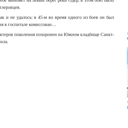
себе миномет на левый берег реки Одер, в этом бою было
тлеровцев.
к и не удалось: в 45-м во время одного из боев он был
ия в госпитале комиссован…
актеров поколения похоронен на Южном кладбище Санкт-
гила.