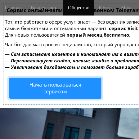
M
S
Главная
Вокруг света
Общество
Юмор
Мода
k
Сервис онлайн-записи на собственном Telegra
a
i
i
Тот, кто работает в сфере услуг, знает — без ведения за
p
n
самый бюджетный и оптимальный вариант:
сервис Visit
t
m
Для новых пользователей
первый месяц бесплатно
.
o
e
c
Чат-бот для мастеров и специалистов, который упрощает 
o
n
—
Сам записывает клиентов и напоминает им о визит
n
u
—
Персонализирует скидки, чаевые, кэшбэк и предопла
t
—
Увеличивает доходимость и помогает больше зара
e
n
Начать пользоваться
t
сервисом