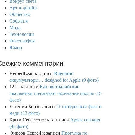
Вокруг света
Арт и дизайн
Общество
События
Мода
Технологии
Фотография
Юмор
Свежие комментарии
HerbertLeart
к записи
Внешние
аккумуляторы… designed for Apple (9 фото)
12==
к записи
Как австралийские
школьники празднуют окончание школы (15
фото)
Евгений Бор
к записи
21 интересный факт о
меди (22 фото)
Крым.Севастополь.
к записи
Артек сегодня
(45 фото)
Фирсов Сергей
к записи
Прогулка по