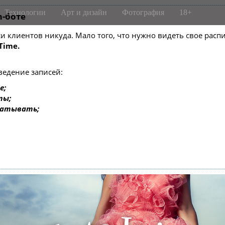
Технологии
Арт и дизайн
Фотография
18+
m-боте
писи клиентов никуда. Мало того, что нужно видеть свое ра
Time.
ведение записей:
е;
ты;
батывать;