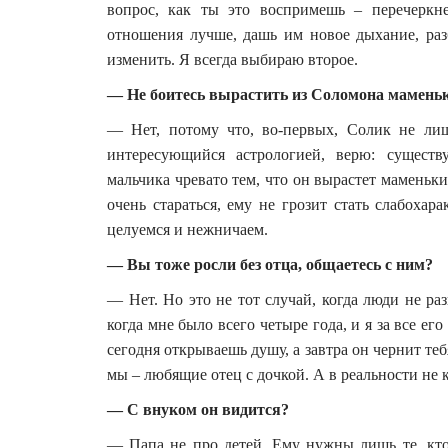
вопрос, как ты это воспримешь – перечеркн
отношения лучше, дашь им новое дыхание, разб
изменить. Я всегда выбираю второе.
— Не боитесь вырастить из Соломона мамень
— Нет, потому что, во-первых, Солик не лиш
интересующийся астрологией, верю: существ
мальчика чревато тем, что он вырастет маменьки
очень стараться, ему не грозит стать слабохар
целуемся и нежничаем.
— Вы тоже росли без отца, общаетесь с ним?
— Нет. Но это не тот случай, когда люди не ра
когда мне было всего четыре года, и я за все ег
сегодня открываешь душу, а завтра он чернит теб
мы – любящие отец с дочкой. А в реальности не
— С внуком он видится?
— Папа не про детей. Ему нужны лишь те, кт