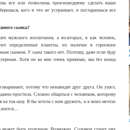
ешь все или позволишь произошедшему сделать ваши
ерешься, кого и что не устраивает, и постараешься все
киного сынка?
ен мужского воспитания, а во-вторых, я как человек,
уют определенные планеты, их наличие в гороскопе
ным сынком. У сына такого нет. Поэтому, даже если буду
актерным. Хотя он ко мне очень привязан, мы без конца
зговаривают, потому что ненавидят друг друга. Он ушел,
о давно простила. Сложно общаться с человеком, которому
я на ток-шоу. Я бы хотела с ним дружить, и в моих мечтах
 клеится…
о может быть полезным. Возможно, Соломон станет ему