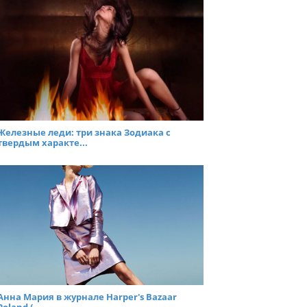
Железные леди: три знака Зодиака с
твердым характе...
Анна Мария в журнале Harper's Bazaar