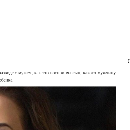
f
o
r
:
азводе с мужем, как это воспринял сын, какого мужчину
ебенка.