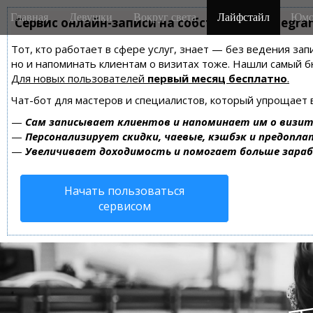
M
S
Главная
Девушки
Вокруг света
Лайфстайл
Юмо
k
Сервис онлайн-записи на собственном Telegra
a
i
i
Тот, кто работает в сфере услуг, знает — без ведения зап
p
n
но и напоминать клиентам о визитах тоже. Нашли самый
t
m
Для новых пользователей
первый месяц бесплатно
.
o
e
c
Чат-бот для мастеров и специалистов, который упрощает 
n
o
—
Сам записывает клиентов и напоминает им о визит
n
u
—
Персонализирует скидки, чаевые, кэшбэк и предопла
t
—
Увеличивает доходимость и помогает больше зара
e
n
Начать пользоваться
t
сервисом