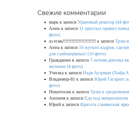
Свежие комментарии
марк
к записи
Урановый реактор (44 фо
Аник
к записи
11 простых правил повед
фото)
аз есмь!!!!!!!!!!!!!!!!!!!!!!!
к записи
Трэш в
Анна
к записи
10 жутких кадров, сдел
для слабонервных! (10 фото)
Гражданин
к записи
7-летняя девочка м
желание (4 фото)
Училка
к записи
Надя Ауэрман (Nadja Au
Владимир-81
к записи
Юрий Гагарин: ка
фото)
Никитосик
к записи
Трэш в средневеков
Аноним
к записи
Еда под микроскопом 
Юрий
к записи
Красота славянская: яр