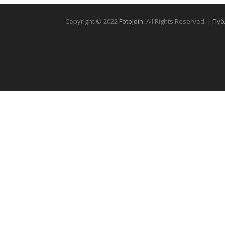
Copyright © 2022
FotoJoin
. All Rights Reserved. |
Пуб