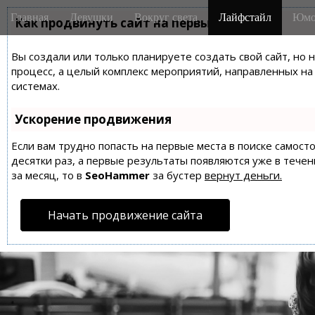
M
S
Главная
Девушки
Вокруг света
Лайфстайл
Юмо
k
Как продвинуть сайт на первые места?
a
i
i
p
Вы создали или только планируете создать свой сайт, но 
n
t
процесс, а целый комплекс мероприятий, направленных н
m
o
системах.
e
c
n
o
Ускорение продвижения
n
u
t
Если вам трудно попасть на первые места в поиске самос
десятки раз, а первые результаты появляются уже в течен
e
за месяц, то в
SeoHammer
за бустер
вернут деньги.
n
t
Начать продвижение сайта