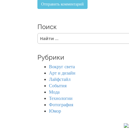
Поиск
S
e
a
r
Рубрики
c
h
Вокруг света
f
Арт и дизайн
o
Лайфстайл
r
События
:
Мода
Технологии
Фотография
Юмор