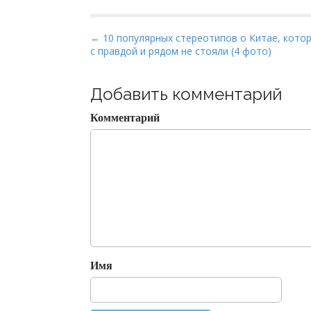
P
← 10 популярных стереотипов о Китае, кото
c правдой и рядом не стояли (4 фото)
o
s
t
Добавить комментарий
n
Комментарий
a
v
i
g
a
t
i
o
Имя
n