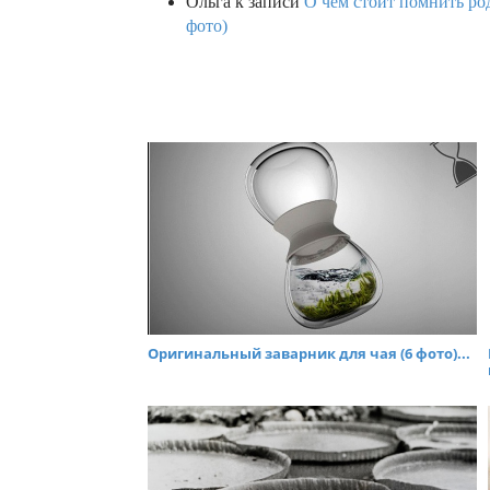
Ольга
к записи
О чем стоит помнить род
фото)
Оригинальный заварник для чая (6 фото)...