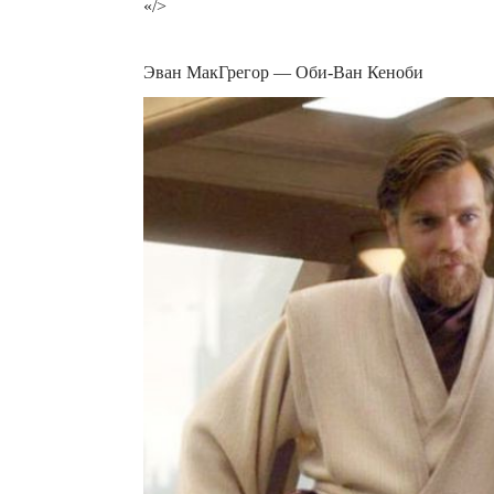
«/>
Эван МакГрегор — Оби-Ван Кеноби