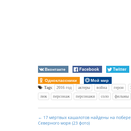
Вконтакте
Facebook
Twitter
Одноклассники
Мой мир
Tags:
2016 год
актеры
война
герои
люк
персонаж
персонажи
соло
фильмы
P
← 17 мёртвых кашалотов найдены на побер
Северного моря (23 фото)
o