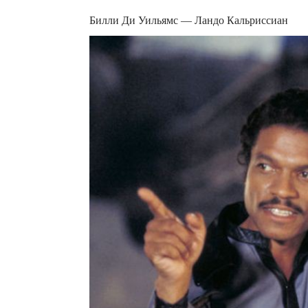
Билли Ди Уильямс — Ландо Кальриссиан