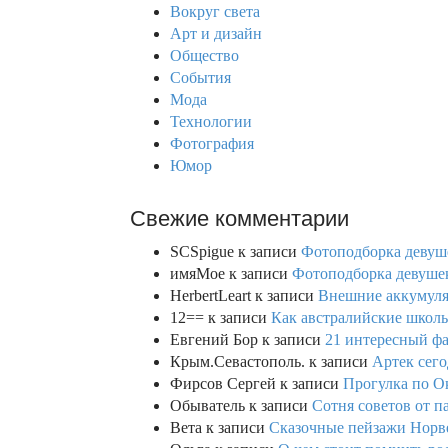
h
Вокруг света
f
Арт и дизайн
o
Общество
r
События
:
Мода
Технологии
Фотография
Юмор
Свежие комментарии
SCSpigue
к записи
Фотоподборка девуш
имяМое
к записи
Фотоподборка девушек
HerbertLeart
к записи
Внешние аккумулят
12==
к записи
Как австралийские школь
Евгений Бор
к записи
21 интересный фа
Крым.Севастополь.
к записи
Артек сего
Фирсов Сергей
к записи
Прогулка по О
Обыватель
к записи
Сотня советов от п
Вета
к записи
Сказочные пейзажи Норве