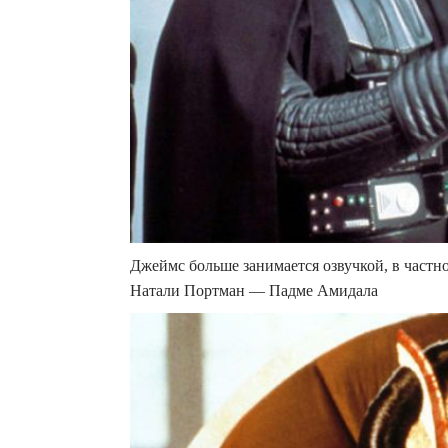
Джеймс больше занимается озвучкой, в частно
Натали Портман — Падме Амидала