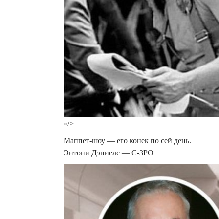
«/>
Маппет-шоу — его конек по сей день.
Энтони Дэниелс — С-3PO