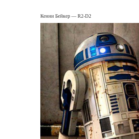
Кенни Бейкер — R2-D2