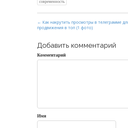
современность
P
← Как накрутить просмотры в телеграмме дл
продвижения в топ (1 фото)
o
s
t
Добавить комментарий
n
Комментарий
a
v
i
g
a
t
i
o
Имя
n