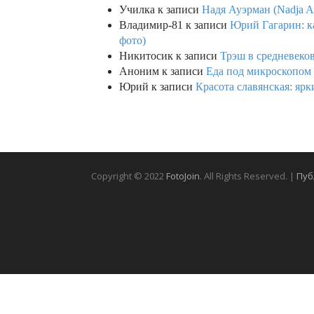
Училка
к записи
Надя Ауэрман (Nadja Au
Владимир-81
к записи
Юрий Гагарин: ка
фото)
Никитосик
к записи
Трэш в средневеков
Аноним
к записи
Еда под микроскопом 
Юрий
к записи
Красота славянская: яр
Copyright © 2022
FotoJoin
. All Rights Reserved. |
Пуб