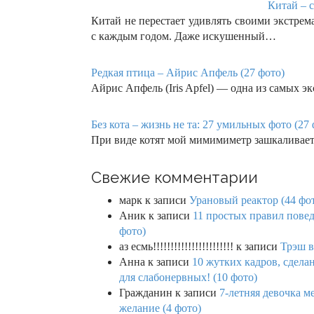
Китай – с
Китай не перестает удивлять своими экстре
с каждым годом. Даже искушенный…
Редкая птица – Айрис Апфель (27 фото)
Айрис Апфель (Iris Apfel) — одна из самых 
Без кота – жизнь не та: 27 умильных фото (27 
При виде котят мой мимимиметр зашкаливает. 
Свежие комментарии
марк
к записи
Урановый реактор (44 фо
Аник
к записи
11 простых правил повед
фото)
аз есмь!!!!!!!!!!!!!!!!!!!!!!!
к записи
Трэш в
Анна
к записи
10 жутких кадров, сдел
для слабонервных! (10 фото)
Гражданин
к записи
7-летняя девочка м
желание (4 фото)