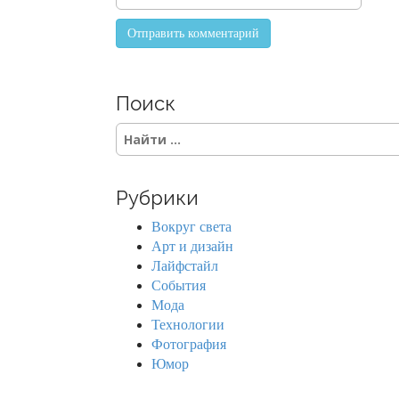
Поиск
S
e
a
r
Рубрики
c
h
Вокруг света
f
Арт и дизайн
o
Лайфстайл
r
События
:
Мода
Технологии
Фотография
Юмор