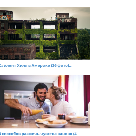
Сайлент Хилл в Америке (26 фото)...
8 способов разжечь чувства заново (4