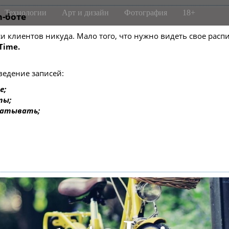
Технологии
Арт и дизайн
Фотография
18+
m-боте
писи клиентов никуда. Мало того, что нужно видеть свое ра
Time.
ведение записей:
е;
ты;
батывать;