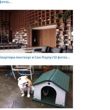
фото)...
Квартира-пентхаус в Сан-Паулу (12 фото)...