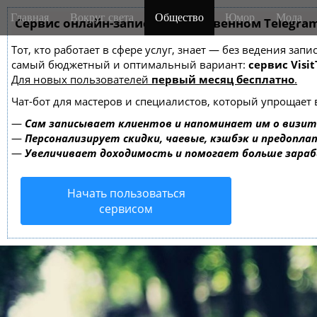
M
S
Главная
Вокруг света
Общество
Юмор
Мода
k
Сервис онлайн-записи на собственном Telegra
a
i
i
Тот, кто работает в сфере услуг, знает — без ведения за
p
n
самый бюджетный и оптимальный вариант:
сервис Visit
t
m
Для новых пользователей
первый месяц бесплатно
.
o
e
c
Чат-бот для мастеров и специалистов, который упрощает 
o
n
—
Сам записывает клиентов и напоминает им о визит
n
u
—
Персонализирует скидки, чаевые, кэшбэк и предопла
t
—
Увеличивает доходимость и помогает больше зара
e
n
Начать пользоваться
t
сервисом