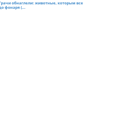
Грачи обнаглели: животные, которым все
до фонаря (...