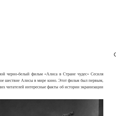
f
o
r
:
мой черно-белый фильм «Алиса в Стране чудес» Сесиля
ное шествие Алисы в мире кино.
Этот фильм был первым,
ших читателей интересные факты об истории экранизации