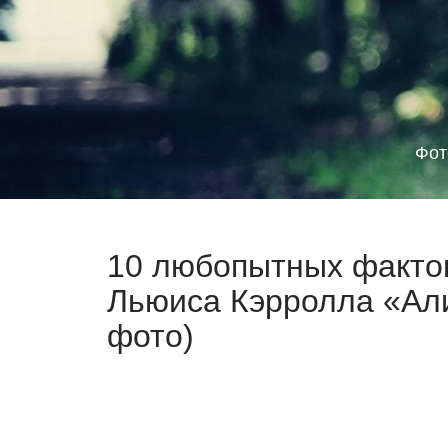
Фот
10 любопытных фактов
Льюиса Кэрролла «Али
фото)