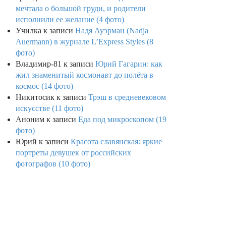
мечтала о большой груди, и родители
исполнили ее желание (4 фото)
Училка
к записи
Надя Ауэрман (Nadja
Auermann) в журнале L’Express Styles (8
фото)
Владимир-81
к записи
Юрий Гагарин: как
жил знаменитый космонавт до полёта в
космос (14 фото)
Никитосик
к записи
Трэш в средневековом
искусстве (11 фото)
Аноним
к записи
Еда под микроскопом (19
фото)
Юрий
к записи
Красота славянская: яркие
портреты девушек от российских
фотографов (10 фото)