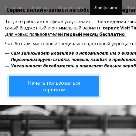
M
S
Главная
Девушки
Вокруг света
Лайфстайл
Юмо
k
Сервис онлайн-записи на собственном Telegra
a
i
i
Тот, кто работает в сфере услуг, знает — без ведения за
p
n
самый бюджетный и оптимальный вариант:
сервис VisitTi
t
m
Для новых пользователей
первый месяц бесплатно
.
o
e
c
Чат-бот для мастеров и специалистов, который упрощает 
n
o
—
Сам записывает клиентов и напоминает им о визит
n
u
—
Персонализирует скидки, чаевые, кэшбэк и предопла
t
—
Увеличивает доходимость и помогает больше зара
e
n
Начать пользоваться
t
сервисом