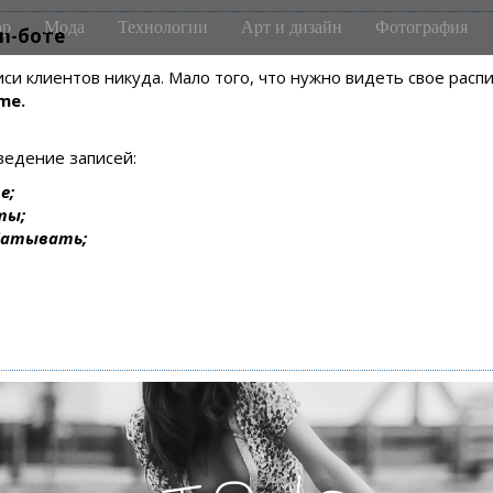
р
Мода
Технологии
Арт и дизайн
Фотография
m-боте
писи клиентов никуда. Мало того, что нужно видеть свое рас
me.
ведение записей:
е;
ты;
батывать;