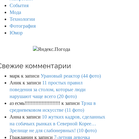
События
Мода
Технологии
Фотография
Юмор
Свежие комментарии
марк
к записи
Урановый реактор (44 фото)
Аник
к записи
11 простых правил
поведения за столом, которые люди
нарушают чаще всего (20 фото)
аз есмь!!!!!!!!!!!!!!!!!!!!!!!
к записи
Трэш в
средневековом искусстве (11 фото)
Анна
к записи
10 жутких кадров, сделанных
на собачьих рынках в Северной Корее…
Зрелище не для слабонервных! (10 фото)
Гражданин
к записи
7-летняя девочка