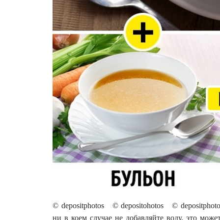
© depositphotos © depositohotos © depositpho
ни в коем случае не добавляйте воду, это може