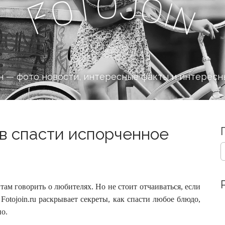
o
J
t
o
o
i
n
F
 — фото новости, интересные факты и интересн
в спасти испорченное
S
e
a
r
c
там говорить о любителях. Но не стоит отчаиваться, если
h
Fotojoin.ru раскрывает секреты, как спасти любое блюдо,
f
но.
o