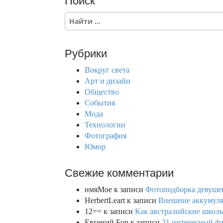
Поиск
S
e
a
r
Рубрики
c
h
Вокруг света
f
Арт и дизайн
o
Общество
r
События
:
Мода
Технологии
Фотография
Юмор
Свежие комментарии
имяМое
к записи
Фотоподборка девушек
HerbertLeart
к записи
Внешние аккумулят
12==
к записи
Как австралийские школь
Евгений Бор
к записи
21 интересный фа