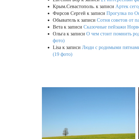
Крым.Севастополь.
к записи
Артек сего
Фирсов Сергей
к записи
Прогулка по О
Обыватель
к записи
Сотня советов от п
Вета
к записи
Сказочные пейзажи Норве
Ольга
к записи
О чем стоит помнить род
фото)
Lisa
к записи
Люди с родимыми пятнами,
(19 фото)