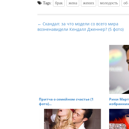
Tags:
брак
жена
жених
молодость
об
P
← Скандал: за что модели со всего мира
возненавидели Кендалл Дженнер? (5 фото)
o
s
t
n
a
v
i
g
a
t
Притча о семейном счастье (1
Рики Март
фото)...
избраннике
i
o
n