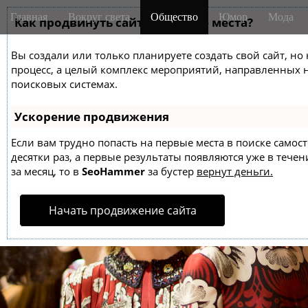
M
S
Главная
Вокруг света
Общество
Юмор
Мода
k
Как продвинуть сайт на первые места?
a
i
i
p
Вы создали или только планируете создать свой сайт, но 
n
t
процесс, а целый комплекс мероприятий, направленных 
m
o
поисковых системах.
e
c
o
n
Ускорение продвижения
n
u
t
Если вам трудно попасть на первые места в поиске само
десятки раз, а первые результаты появляются уже в течен
e
за месяц, то в
SeoHammer
за бустер
вернут деньги.
n
t
Начать продвижение сайта