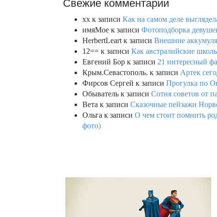
Свежие комментарии
xx
к записи
Как на самом деле выглядел
имяМое
к записи
Фотоподборка девушек
HerbertLeart
к записи
Внешние аккумулят
12==
к записи
Как австралийские школь
Евгений Бор
к записи
21 интересный фа
Крым.Севастополь.
к записи
Артек сего
Фирсов Сергей
к записи
Прогулка по О
Обыватель
к записи
Сотня советов от п
Вета
к записи
Сказочные пейзажи Норве
Ольга
к записи
О чем стоит помнить род
фото)