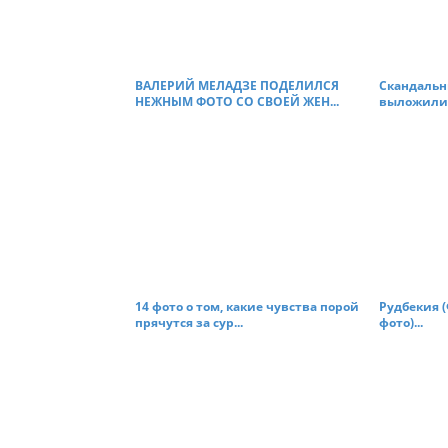
i
g
a
t
ВАЛЕРИЙ МЕЛАДЗЕ ПОДЕЛИЛСЯ
Скандальн
НЕЖНЫМ ФОТО СО СВОЕЙ ЖЕН...
выложили 
i
o
n
14 фото о том, какие чувства порой
Рудбекия (
прячутся за сур...
фото)...