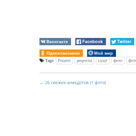
Вконтакте
Facebook
Twitter
Одноклассники
Мой мир
Tags:
Рецепт
рецепты
салат
фото
фот
P
← 26 свежих анекдотов (1 фото)
o
s
t
n
a
v