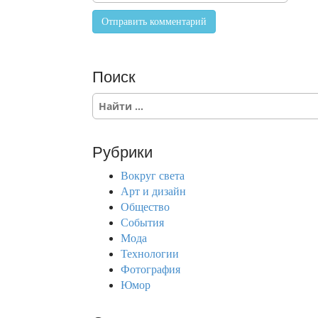
Поиск
S
e
a
r
Рубрики
c
h
Вокруг света
f
Арт и дизайн
o
Общество
r
События
:
Мода
Технологии
Фотография
Юмор