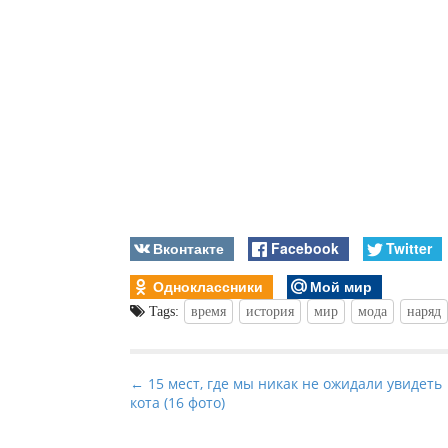
Вконтакте
Facebook
Twitter
Одноклассники
Мой мир
Tags:
время
история
мир
мода
наряд
P
← 15 мест, где мы никак не ожидали увидеть
кота (16 фото)
o
s