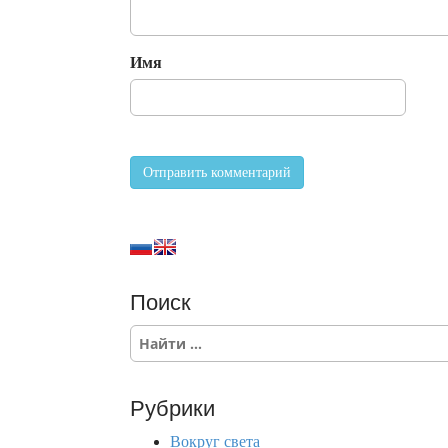
Имя
Поиск
S
e
a
r
Рубрики
c
h
Вокруг света