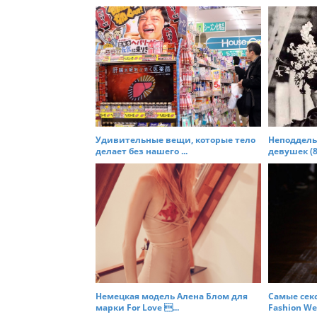
t
n
a
v
i
g
a
t
Удивительные вещи, которые тело
Неподдель
делает без нашего ...
девушек (8 
i
o
n
Немецкая модель Алена Блом для
Самые сек
марки For Love ...
Fashion Wee