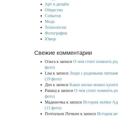
f
Арт и дизайн
o
Общество
r
События
:
Мода
Технологии
Фотография
Юмор
Свежие комментарии
Ольга
к записи
О чем стоит помнить род
фото)
Lisa
к записи
Люди с родимыми пятнами,
(19 фото)
Ден
к записи
Какое жилье можно купить 
Рашид
к записи
О чем стоит помнить ро
фото)
Мадиночка
к записи
История любви Адр
(13 фото)
Почтальон Печкин
к записи
История ав