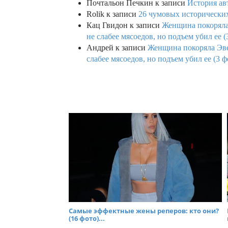
Почтальон Печкин
к записи
История ав
Rolik
к записи
26 чумовых исторических
Кац Гвидон
к записи
Женщина покоряла 
не слабее мясоедов, но подъем убил ее (
Андрей
к записи
Женщина покоряла Эвев
слабее мясоедов, но подъем убил ее (3 ф
Самые эффектные жены реперов: кто они?
(16 фото)...