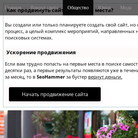
M
S
Главная
Вокруг света
Общество
Юмор
Мода
k
Как продвинуть сайт на первые места?
a
i
i
p
Вы создали или только планируете создать свой сайт, но 
n
t
процесс, а целый комплекс мероприятий, направленных 
m
o
поисковых системах.
e
c
o
n
Ускорение продвижения
n
u
t
Если вам трудно попасть на первые места в поиске само
десятки раз, а первые результаты появляются уже в течен
e
за месяц, то в
SeoHammer
за бустер
вернут деньги.
n
t
Начать продвижение сайта