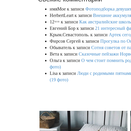
имяМое
к записи
Фотоподборка девушек
HerbertLeart
к записи
Внешние аккумулят
12==
к записи
Как австралийские школь
Евгений Бор
к записи
21 интересный фа
Крым.Севастополь.
к записи
Артек сего
Фирсов Сергей
к записи
Прогулка по О
Обыватель
к записи
Сотня советов от п
Вета
к записи
Сказочные пейзажи Норве
Ольга
к записи
О чем стоит помнить род
фото)
Lisa
к записи
Люди с родимыми пятнами,
(19 фото)