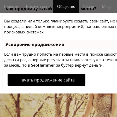
M
S
Главная
Вокруг света
Общество
Юмор
Мода
k
Как продвинуть сайт на первые места?
a
i
i
p
Вы создали или только планируете создать свой сайт, но 
n
t
процесс, а целый комплекс мероприятий, направленных 
m
o
поисковых системах.
e
c
o
n
Ускорение продвижения
n
u
t
Если вам трудно попасть на первые места в поиске само
десятки раз, а первые результаты появляются уже в течен
e
за месяц, то в
SeoHammer
за бустер
вернут деньги.
n
t
Начать продвижение сайта