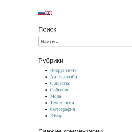
Поиск
S
e
a
r
Рубрики
c
h
Вокруг света
f
Арт и дизайн
o
Общество
r
События
:
Мода
Технологии
Фотография
Юмор
Свежие комментарии