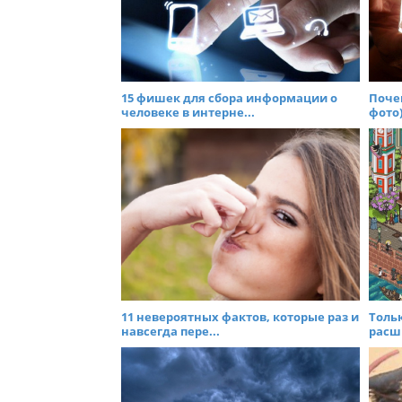
i
g
a
t
i
15 фишек для сбора информации о
Поче
человеке в интерне...
фото)
o
n
11 невероятных фактов, которые раз и
Тольк
навсегда пере...
расш