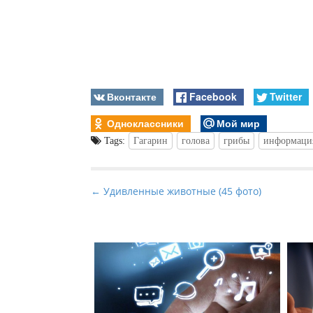
Вконтакте
Facebook
Twitter
Одноклассники
Мой мир
Tags:
Гагарин
голова
грибы
информаци
P
← Удивленные животные (45 фото)
o
s
t
n
a
v