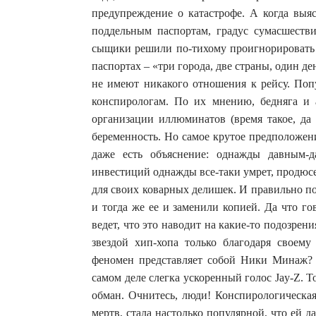
предупреждение о катастрофе. А когда выяс
поддельным паспортам, градус сумасшестви
сыщики решили по-тихому проигнорировать с
паспортах – «три города, две страны, один день»
не имеют никакого отношения к рейсу. Попу
конспирологам. По их мнению, бедняга и а
организации иллюминатов (время такое, да 
беременность. Но самое крутое предположени
даже есть объяснение: однажды давным-д
инвестиций однажды все-таки умрет, продюс
для своих коварных делишек. И правильно по
и тогда же ее и заменили копией. Да что гов
ведет, что это наводит на какие-то подозрен
звездой хип-хопа только благодаря своему
феномен представляет собой Ники Минаж? Л
самом деле слегка ускоренный голос Jay-Z. Т
обман. Очнитесь, люди! Конспирологическая
мертв, стала настолько популярной, что ей 