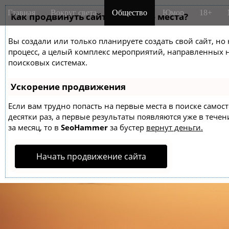
M
S
Главная
Вокруг света
Общество
Юмор
18+
k
Как продвинуть сайт на первые места?
a
i
i
p
Вы создали или только планируете создать свой сайт, но 
n
t
процесс, а целый комплекс мероприятий, направленных 
m
o
поисковых системах.
e
c
o
n
Ускорение продвижения
n
u
t
Если вам трудно попасть на первые места в поиске само
десятки раз, а первые результаты появляются уже в течен
e
за месяц, то в
SeoHammer
за бустер
вернут деньги.
n
t
Начать продвижение сайта