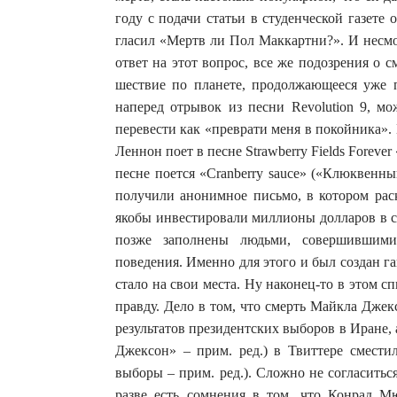
году с подачи статьи в студенческой газете
гласил «Мертв ли Пол Маккартни?». И несмот
ответ на этот вопрос, все же подозрения о
шествие по планете, продолжающееся уже по
наперед отрывок из песни Revolution 9, м
перевести как «преврати меня в покойника»
Леннон поет в песне Strawberry Fields Forever
песне поется «Cranberry sauce» («Клюквенны
получили анонимное письмо, в котором рас
якобы инвестировали миллионы долларов в с
позже заполнены людьми, совершившими 
поведения. Именно для этого и был создан га
стало на свои места. Ну наконец-то в этом с
правду. Дело в том, что смерть Майкла Дже
результатов президентских выборов в Иране, 
Джексон» – прим. ред.) в Твиттере сместил
выборы – прим. ред.). Сложно не согласитьс
разве есть сомнения в том, что Конрад М