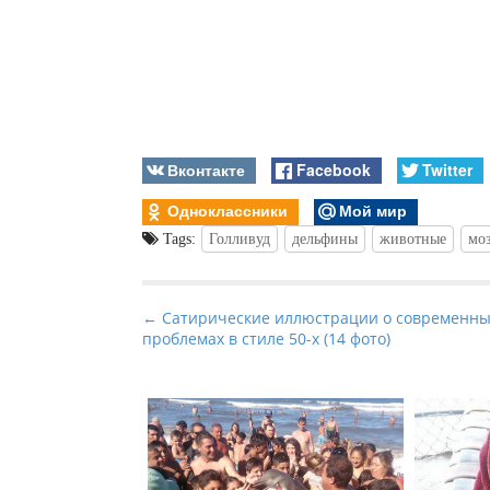
Вконтакте
Facebook
Twitter
Одноклассники
Мой мир
Tags:
Голливуд
дельфины
животные
мо
P
← Сатирические иллюстрации о современны
проблемах в стиле 50-х (14 фото)
o
s
t
n
a