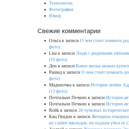
Технологии
Фотография
Юмор
Свежие комментарии
Ольга
к записи
О чем стоит помнить род
фото)
Lisa
к записи
Люди с родимыми пятнами,
(19 фото)
Ден
к записи
Какое жилье можно купить 
Рашид
к записи
О чем стоит помнить ро
фото)
Мадиночка
к записи
История любви Адр
(13 фото)
Почтальон Печкин
к записи
История ав
Почтальон Печкин
к записи
История ав
Rolik
к записи
26 чумовых исторических
Кац Гвидон
к записи
Женщина покоряла 
не слабее мясоедов, но подъем убил ее (