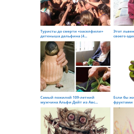
v
i
g
a
t
Туристы до смерти «заселфили»
Этот львен
детеныша дельфина (4...
своего одея
i
o
n
Самый пожилой 109-летний
Если бы ж
мужчина Альфи Дейт из Авс...
фруктами и