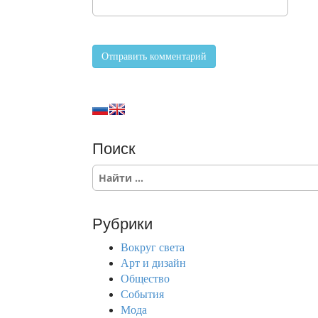
Поиск
S
e
a
r
Рубрики
c
h
Вокруг света
f
Арт и дизайн
o
Общество
r
События
:
Мода