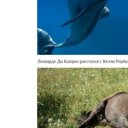
Леонардо Ди Каприо расстался с Келли Рорб