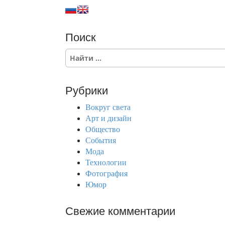
Поиск
S
e
a
r
Рубрики
c
h
Вокруг света
f
Арт и дизайн
o
Общество
r
События
:
Мода
Технологии
Фотография
Юмор
Свежие комментарии