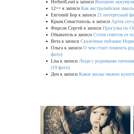
HerbertLeart
к записи
Внешние аккумулят
12==
к записи
Как австралийские школь
Евгений Бор
к записи
21 интересный фа
Крым.Севастополь.
к записи
Артек сего
Фирсов Сергей
к записи
Прогулка по О
Обыватель
к записи
Сотня советов от п
Вета
к записи
Сказочные пейзажи Норве
Ольга
к записи
О чем стоит помнить род
фото)
Lisa
к записи
Люди с родимыми пятнами,
(19 фото)
Ден
к записи
Какое жилье можно купить 