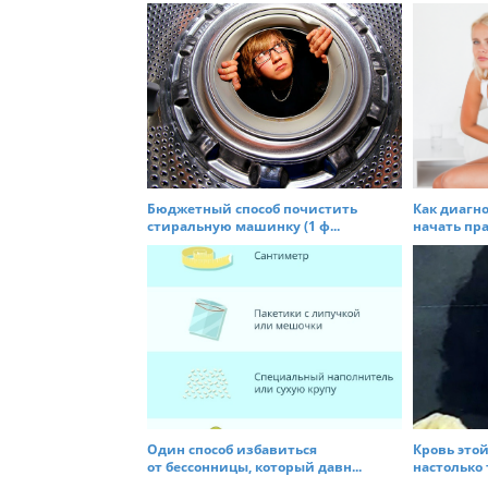
o
n
Бюджетный способ почистить
Как диагн
стиральную машинку (1 ф...
начать пра
Один способ избавиться
Кровь это
от бессонницы, который давн...
настолько 