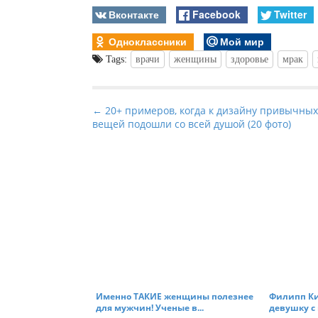
Вконтакте
Facebook
Twitter
Одноклассники
Мой мир
Tags:
врачи
женщины
здоровье
мрак
P
← 20+ примеров, когда к дизайну привычных
вещей подошли со всей душой (20 фото)
o
s
t
n
a
v
i
g
a
t
Именно ТАКИЕ женщины полезнее
Филипп Ки
для мужчин! Ученые в...
девушку с к
i