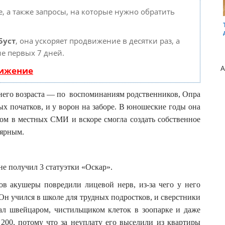
, а также запросы, на которые нужно обратить
Буст
, она ускоряет продвижение в десятки раз, а
е первых 7 дней.
A
вижение
ннего возраста — по воспоминаниям родственников, Опра
ых початков, и у ворон на заборе. В юношеские годы она
ером в местных СМИ и вскоре смогла создать собственное
лярным.
е получил 3 статуэтки «Оскар».
ов акушеры повредили лицевой нерв, из-за чего у него
Он учился в школе для трудных подростков, и сверстники
ал швейцаром, чистильщиком клеток в зоопарке и даже
 200, потому что за неуплату его выселили из квартиры