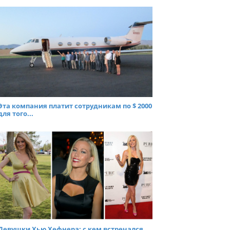
Эта компания платит сотрудникам по $ 2000
для того...
Девушки Хью Хефнера: с кем встречался