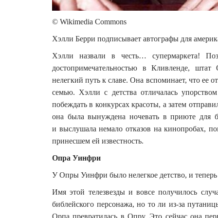
© Wikimedia Commons
Хэлли Берри подписывает автографы для америка
Хэлли назвали в честь… супермаркета! Позж
достопримечательностью в Кливленде, штат 
нелегкий путь к славе. Она вспоминает, что ее от
семью. Хэлли с детства отличалась упорство
побеждать в конкурсах красоты, а затем отправи
она была вынуждена ночевать в приюте для 
и выслушала немало отказов на кинопробах, по
принесшем ей известность.
Опра Уинфри
У Опры Уинфри было нелегкое детство, и теперь 
Имя этой телезвезды и вовсе получилось случ
библейского персонажа, но то ли из-за путаниц
Орпа превратилась в Опру. Это сейчас она пе