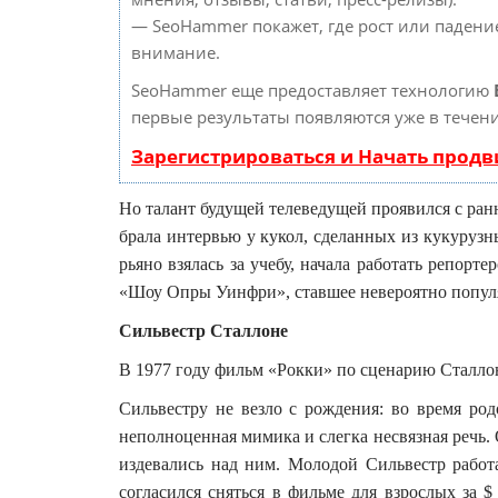
— SeoHammer покажет, где рост или падение
внимание.
SeoHammer еще предоставляет технологию
первые результаты появляются уже в течени
Зарегистрироваться и Начать прод
Но талант будущей телеведущей проявился с ра
брала интервью у кукол, сделанных из кукурузн
рьяно взялась за учебу, начала работать репорт
«Шоу Опры Уинфри», ставшее невероятно попу
Сильвестр Сталлоне
В 1977 году фильм «Рокки» по сценарию Сталлон
Сильвестру не везло с рождения: во время род
неполноценная мимика и слегка несвязная речь. 
издевались над ним. Молодой Сильвестр работ
согласился сняться в фильме для взрослых за $