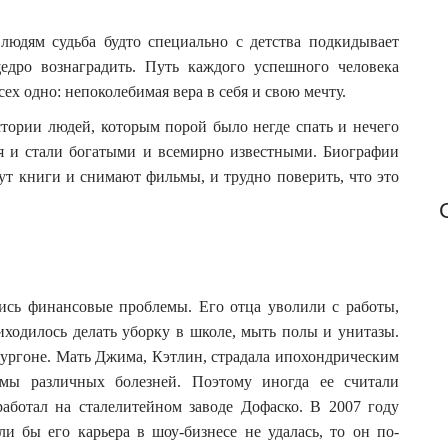
f
o
 людям судьба будто специально с детства подкидывает
r
едро вознаградить.
Путь каждого успешного человека
:
ех одно: непоколебимая вера в себя и свою мечту.
тории людей, которым порой было негде спать и нечего
ия и стали богатыми и всемирно известными. Биографии
ут книги и снимают фильмы, и трудно поверить, что это
лись финансовые проблемы. Его отца уволили с работы,
иходилось делать уборку в школе, мыть полы и унитазы.
ургоне. Мать Джима, Кэтлин, страдала ипохондрическим
ы различных болезней. Поэтому иногда ее считали
ботал на сталелитейном заводе Дофаско. В 2007 году
и бы его карьера в шоу-бизнесе не удалась, то он по-