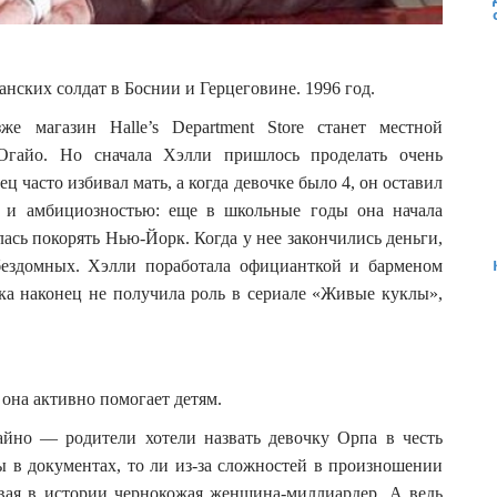
нских солдат в Боснии и Герцеговине. 1996 год.
е магазин Halle’s Department Store станет местной
Огайо. Но сначала Хэлли пришлось проделать очень
ец часто избивал мать, а когда девочке было 4, он оставил
м и амбициозностью: еще в школьные годы она начала
лась покорять Нью-Йорк. Когда у нее закончились деньги,
бездомных. Хэлли поработала официанткой и барменом
ка наконец не получила роль в сериале «Живые куклы»,
она активно помогает детям.
айно — родители хотели назвать девочку Орпа в честь
ы в документах, то ли из-за сложностей в произношении
рвая в истории чернокожая женщина-миллиардер. А ведь