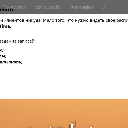
Технологии
Арт и дизайн
Фотография
18+
m-боте
писи клиентов никуда. Мало того, что нужно видеть свое ра
Time.
ведение записей:
е;
ты;
батывать;