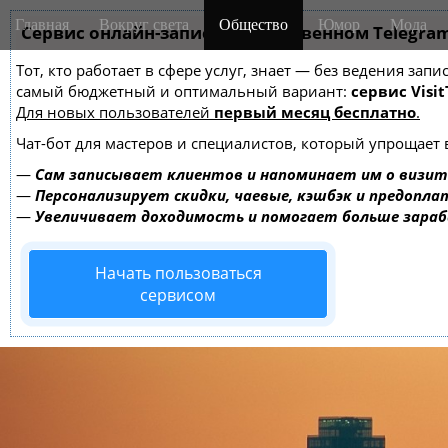
M
S
Главная
Вокруг света
Общество
Юмор
Мода
k
Сервис онлайн-записи на собственном Telegra
a
i
i
Тот, кто работает в сфере услуг, знает — без ведения за
p
n
самый бюджетный и оптимальный вариант:
сервис Visit
t
m
Для новых пользователей
первый месяц бесплатно
.
o
e
c
Чат-бот для мастеров и специалистов, который упрощает 
o
n
—
Сам записывает клиентов и напоминает им о визит
n
u
—
Персонализирует скидки, чаевые, кэшбэк и предопла
t
—
Увеличивает доходимость и помогает больше зара
e
n
Начать пользоваться
t
сервисом