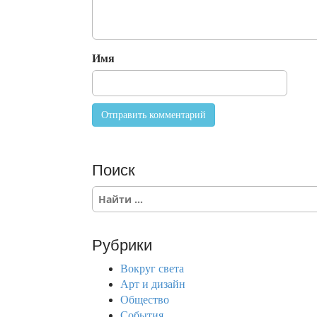
Имя
Поиск
S
e
a
r
Рубрики
c
h
Вокруг света
f
Арт и дизайн
o
Общество
r
События