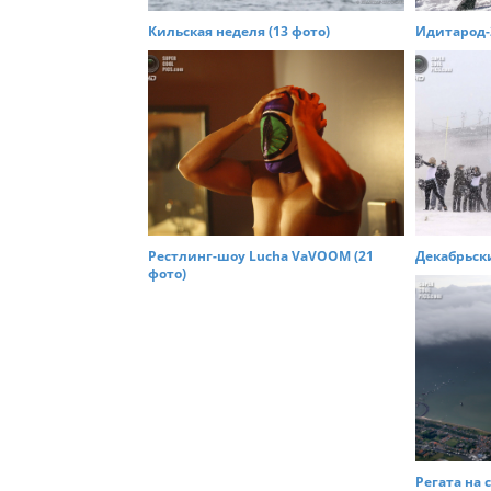
a
Кильская неделя (13 фото)
Идитарод-2
t
i
o
n
Рестлинг-шоу Lucha VaVOOM (21
Декабрьски
фото)
Регата на 