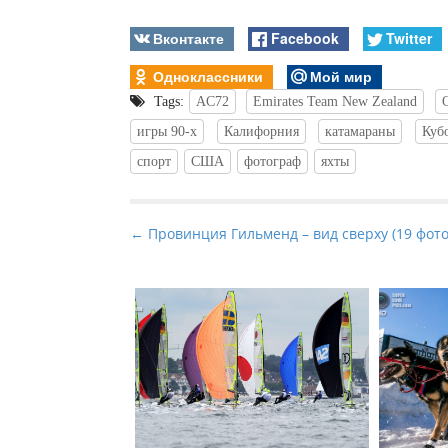
Вконтакте
Facebook
Twitter
Одноклассники
Мой мир
Tags:
AC72
Emirates Team New Zealand
игры 90-х
Калифорния
катамараны
Куб
спорт
США
фотограф
яхты
P
← Провинция Гильменд – вид сверху (19 фото
o
s
t
n
a
v
i
g