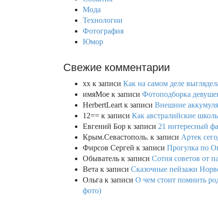
:
Мода
Технологии
Фотография
Юмор
Свежие комментарии
xx
к записи
Как на самом деле выглядел
имяМое
к записи
Фотоподборка девушек
HerbertLeart
к записи
Внешние аккумулят
12==
к записи
Как австралийские школь
Евгений Бор
к записи
21 интересный фа
Крым.Севастополь.
к записи
Артек сего
Фирсов Сергей
к записи
Прогулка по О
Обыватель
к записи
Сотня советов от п
Вета
к записи
Сказочные пейзажи Норве
Ольга
к записи
О чем стоит помнить род
фото)